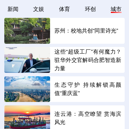
新闻
文娱
体育
环创
城市
苏州：校地共创“同里诗光”
这些“超级工厂”有何魔力？
驻华外交官解码合肥智造新
力量
生态守护 持续解锁高颜
值“重庆蓝”
连云港：高空瞭望 赏海滨
风光