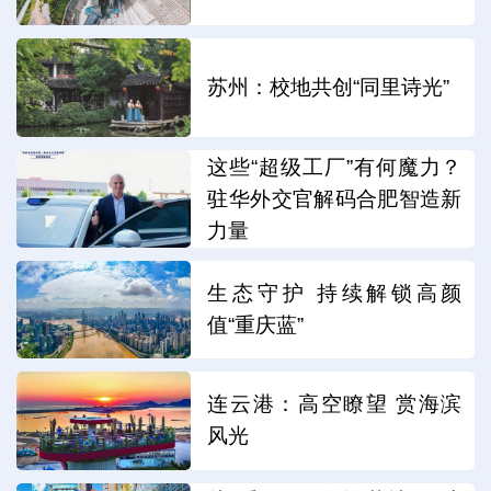
苏州：校地共创“同里诗光”
这些“超级工厂”有何魔力？
驻华外交官解码合肥智造新
力量
生态守护 持续解锁高颜
值“重庆蓝”
连云港：高空瞭望 赏海滨
风光