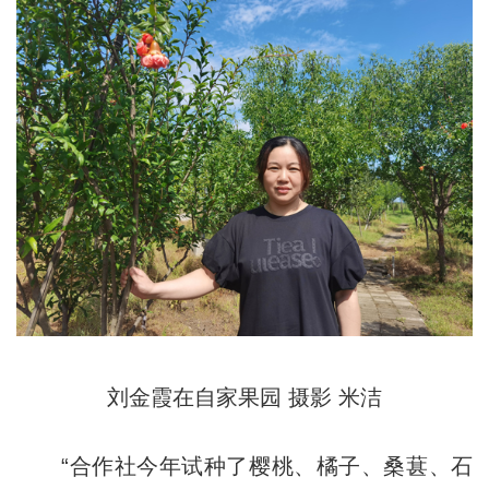
刘金霞在自家果园 摄影 米洁
“合作社今年试种了樱桃、橘子、桑葚、石