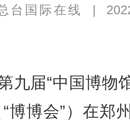
总台国际在线
|
202
九届“中国博物
（“博博会”）在郑