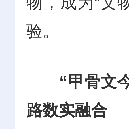
物，成为“文
验。
“甲骨文
路
数实融合