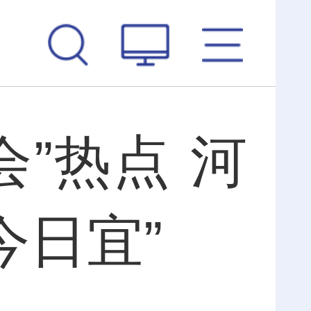
会”热点 河
今日宜”