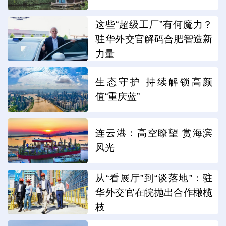
这些“超级工厂”有何魔力？
驻华外交官解码合肥智造新
力量
生态守护 持续解锁高颜
值“重庆蓝”
连云港：高空瞭望 赏海滨
风光
从“看展厅”到“谈落地”：驻
华外交官在皖抛出合作橄榄
枝