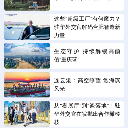
这些“超级工厂”有何魔力？
驻华外交官解码合肥智造新
力量
生态守护 持续解锁高颜
值“重庆蓝”
连云港：高空瞭望 赏海滨
风光
从“看展厅”到“谈落地”：驻
华外交官在皖抛出合作橄榄
枝