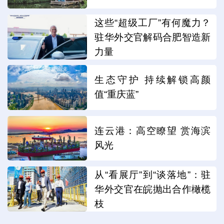
这些“超级工厂”有何魔力？
驻华外交官解码合肥智造新
力量
生态守护 持续解锁高颜
值“重庆蓝”
连云港：高空瞭望 赏海滨
风光
从“看展厅”到“谈落地”：驻
华外交官在皖抛出合作橄榄
枝