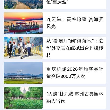
值“重庆蓝”
连云港：高空瞭望 赏海滨
风光
从“看展厅”到“谈落地”：驻
华外交官在皖抛出合作橄榄
枝
重庆机场2026年旅客吞吐
量突破3000万人次
“入遗”廿九载 苏州古典园林
融入当代