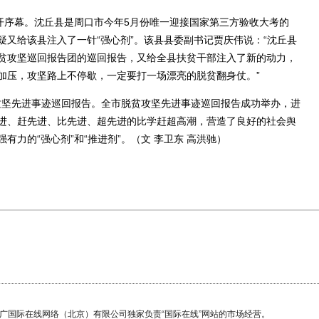
序幕。沈丘县是周口市今年5月份唯一迎接国家第三方验收大考的
又给该县注入了一针“强心剂”。该县县委副书记贾庆伟说：“沈丘县
贫攻坚巡回报告团的巡回报告，又给全县扶贫干部注入了新的动力，
加压，攻坚路上不停歇，一定要打一场漂亮的脱贫翻身仗。”
坚先进事迹巡回报告。全市脱贫攻坚先进事迹巡回报告成功举办，进
进、赶先进、比先进、超先进的比学赶超高潮，营造了良好的社会舆
力的“强心剂”和“推进剂”。（文 李卫东 高洪驰）
国广国际在线网络（北京）有限公司独家负责“国际在线”网站的市场经营。