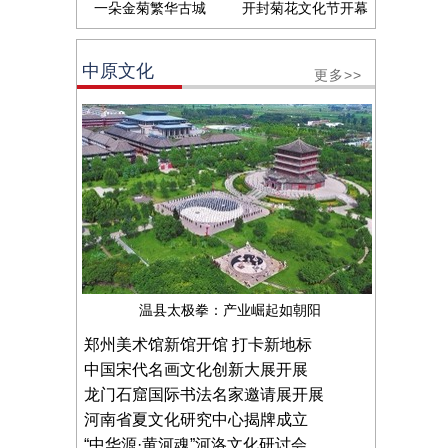
一朵金菊繁华古城
开封菊花文化节开幕
中原文化
更多>>
温县太极拳：产业崛起如朝阳
郑州美术馆新馆开馆 打卡新地标
中国宋代名画文化创新大展开展
龙门石窟国际书法名家邀请展开展
河南省夏文化研究中心揭牌成立
“中华源·黄河魂”河洛文化研讨会