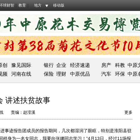
环球财智
教育
地方
移动版
原创
豫见国际
银行
企业
经济速递
房产
科教
中原
视频
河南在线
保险
理财
中原优品
汽车
环保
中原
 讲述扶贫故事
线
责编：赵滢溪
更多
进事迹报告团成员的报告期间，几次都湿润了眼眶，特别是淮阳县驻
样身为一名女同志，我要向张娜同志学习！”4月13日，经过11场报