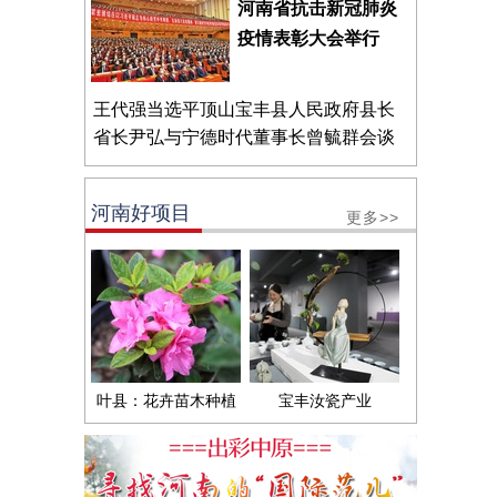
河南省抗击新冠肺炎
疫情表彰大会举行
王代强当选平顶山宝丰县人民政府县长
省长尹弘与宁德时代董事长曾毓群会谈
河南好项目
更多>>
叶县：花卉苗木种植
宝丰汝瓷产业