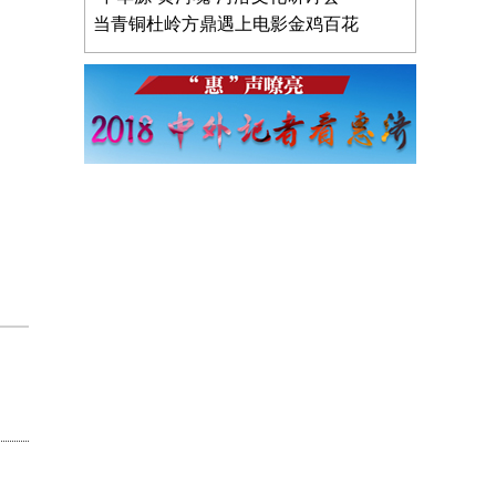
当青铜杜岭方鼎遇上电影金鸡百花