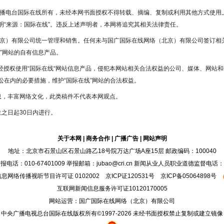
广播电台国际在线所有，未经本网书面授权不得转载、摘编、复制或利用其他方式使用
“来源：国际在线”。违反上述声明者，本网将追究其相关法律责任。
北京）有限公司统一管理和销售。任何未与国广国际在线网络（北京）有限公司签订相
”网站的自有信息产品。
未经授权使用“国际在线“网站信息产品，侵犯本网站相关合法权益的公司、媒体、网站和
在内的必要措施，维护“国际在线”网站的合法权益。
息，丰富网络文化，此类稿件不代表本网观点。
之日起30日内进行。
关于本网
|
商务合作
|
广播广告
|
网站声明
地址：北京市石景山区石景山路乙18号院万达广场A座15层 邮政编码：100040
：010-67401009 举报邮箱：jubao@cri.cn 新闻从业人员职业道德监督电话：010-6
息网络传播视听节目许可证 0102002 京ICP证
120531
号
京ICP备05064898号
互联网新闻信息服务许可证10120170005
网站运营：国广国际在线网络（北京）有限公司
中央广播电视总台国际在线版权所有©1997-
2026 未经书面授权禁止复制或建立镜像