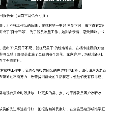
回报告会（周口市网信办 供图）
，为不拖工作队的后腿，在驻村第一书记 累倒下时，撇下仅有2岁
变成了“拼命三郎”。为了脱贫攻坚工作，她割舍亲情、忍受孤独，书
提出了“只要干不死，就往死里干”的铿锵誓言。在档卡建设的关键
他带领全镇干部硬是走遍了全镇的各个角落、家家户户，为精准识别、
在了全市前列。
村帮扶工作中，我也会向报告团队的先进典型那样，诚心诚意为老百
希望通过不断努力，改善贫困群众的生活状态，使他们更有获得感、
电视台黄金时段播放，让更多的县、乡、村干部及贫困户收听收
员的先进事迹宣传好，把报告精神贯彻好，在全县迅速形成比学赶