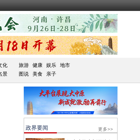
文化
旅游
健康
娱乐
地市
名景
图说
美食
亲子
政界要闻
更多>>