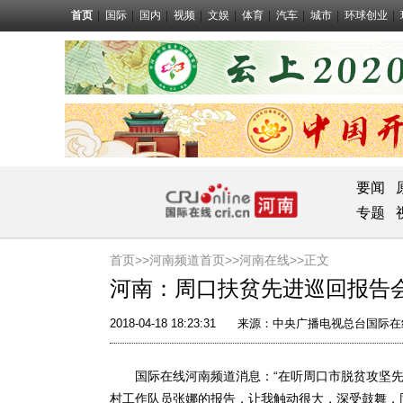
首页
国际
国内
视频
文娱
体育
汽车
城市
环球创业
要闻
专题
首页>>
河南频道首页>>
河南在线
>>正文
河南：周口扶贫先进巡回报告会
2018-04-18 18:23:31
来源：
中央广播电视总台国际在
国际在线河南频道消息：“在听周口市脱贫攻坚先
村工作队员张娜的报告，让我触动很大，深受鼓舞，同