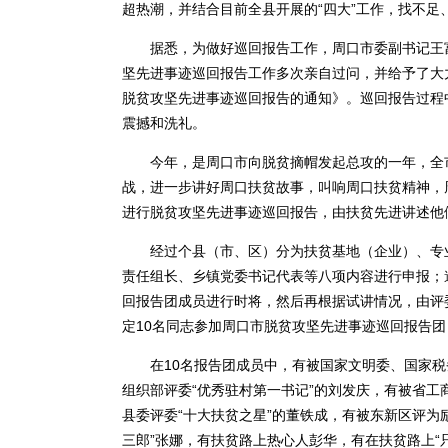
超热潮，并结合目前全县开展的“四大”工作，找不足
据悉，为做好巡回报告工作，周口市委副书记王富
坚先进事迹巡回报告工作多次亲自过问，并给予了大
脱贫攻坚先进事迹巡回报告的通知》。巡回报告过程
震撼和洗礼。
今年，是周口市向脱贫摘帽发起总攻的一年，全市
战，进一步讲好周口扶贫故事，叫响周口扶贫精神，
进行脱贫攻坚先进事迹巡回报告，由扶贫先进讲述他
经过个县（市、区）分为扶贫基地（企业）、专业
责任组长、乡镇党委书记代表等八项内容进行申报；
回报告团成员进行时将，然后再根据试讲情况，由评
定10名同志参加周口市脱贫攻坚先进事迹巡回报告
在10名报告团成员中，有被国家文明委、国家税务
组织部评委“优秀驻村第一书记”的刘发庆，有被省
县委评委“十大扶贫之星”的董铁成，有被东新区评为
三郎”张娜，有扶贫路上热心人彭华，有在扶贫路上“