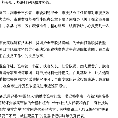
、补短板，坚决打好脱贫攻坚战。
兴，副市长王少青，市委副秘书长、市扶贫办主任韩华对市脱贫攻
力支持。市脱贫攻坚领导小组办公室下发了周脱办《关于在全市开展
中，各县（市、区）积极准备，精心组织，认真聆听，心灵受到一次
要实现所有贫困村、贫困户全部脱贫摘帽。为全面打赢脱贫攻坚
周口市脱贫攻坚领导小组决定组建扶贫先进事迹巡回报告团，在全市
们在扶贫工作中的扶贫故事。
合作社、驻村第一书记、扶贫队长、扶贫队员、励志脱贫户、脱贫
邀请专家组成评审团，对申报材料进行把关。在此基础上，让入选巡
委根据每位同志的试讲情况评分，再由专家组评议投票表决，最后确
团，在全市进行脱贫攻坚先进事迹巡回报告。
总局评委“中国好人”的携妻驻村的第一书记韩宇南，有被河南省委
工商局评委诚实守信的合盛种植专业合作社法人代表和合胜，有被扶沟
励志“脱贫之星”的贫困户代表张洪太，有扶贫路上无怨无悔的女“拼命
只要干不死，就往死里干”的党委书记李峰等优秀代表。