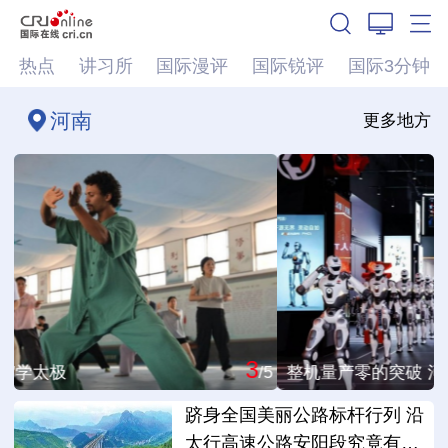
热点
讲习所
国际漫评
国际锐评
国际3分钟
河南
更多地方
3
/5
整机量产零的突破 河南人形机器人高端制造基地投产
跻身全国美丽公路标杆行列 沿
太行高速公路安阳段究竟有多