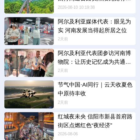
美
2026-08-10 10:19:38
阿尔及利亚媒体代表：眼见为
实 河南发展当得起所居之位
2天前
阿尔及利亚代表团参访河南博
物院：让历史记忆成为共通的
文明纽带
2天前
节气中国·AI同行｜云天收夏色
中原待丰收
2天前
红城夜未央 信阳市新县首府路
街区点燃红色“夜经济”
2026-08-06