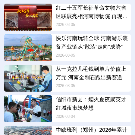
红二十五军长征革命文物六省
区联展亮相河南博物院 再现远
征壮歌
2026-08-05
快乐河南玩转全球 河南游乐装
备产业链从“散装”走向“成势”
2026-08-05
从一克拉几毛钱到单片价值上
万元 河南金刚石跑出新赛道
2026-08-05
信阳市新县：烟火夏夜聚英才
红城夜市筑梦想
2026-08-04
中欧班列（郑州）2026年累计