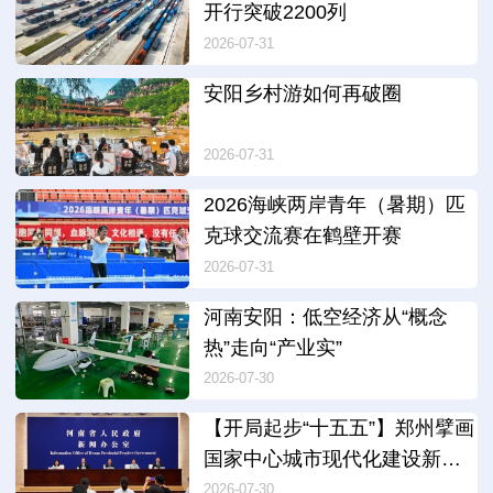
开行突破2200列
2026-07-31
安阳乡村游如何再破圈
2026-07-31
2026海峡两岸青年（暑期）匹
克球交流赛在鹤壁开赛
2026-07-31
河南安阳：低空经济从“概念
热”走向“产业实”
2026-07-30
【开局起步“十五五”】郑州擘画
国家中心城市现代化建设新蓝
图
2026-07-30