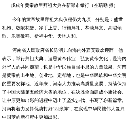
戊戌年黄帝故里拜祖大典在新郑市举行（仝瑞勤 摄）
今年的黄帝故里拜祖大典仪程仍为九项，分别是：盛世
礼炮、敬献花篮、净手上香、行施拜礼、恭读拜文、高唱颂
歌、乐舞敬拜、祈福中华、天地人和。
河南省人民政府省长陈润儿向海内外嘉宾致欢迎辞
，他
表示，举行拜祖大典，追思黄帝伟业，弘扬黄帝文化，是海内
外华人的共同愿望，也是中华民族自强不息的力量源泉。河南
是黄帝的出生地、创业地、定都地，也是中华民族和中华文明
的重要发祥地。近年来，河南大力推动高质量发展，持续保持
了中国大陆第五经济大省的地位，在决胜全面建成小康社会、
让中原更加出彩的进程中迈出了坚实步伐、书写了崭新篇章。
河南将着力发挥优势打好
“
四张牌
”
，在实现中华民族伟大复兴
中国梦的新征程中更加出彩。