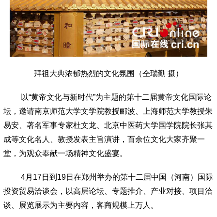
拜祖大典浓郁热烈的文化氛围（仝瑞勤 摄）
以
“
黄帝文化与新时代
”
为主题的第十二届黄帝文化国际论
坛，邀请南京师范大学文学院教授郦波、上海师范大学教授朱
易安、著名军事专家杜文龙、北京中医药大学国学院院长张其
成等文化名人、教授
发表
主旨演讲，百余位文化大家齐聚一
堂，为观众奉献一场精神文化盛宴。
4
月
17
日到
19
日在郑州举办的第十二届中国（河南）国际
投资贸易洽谈会，以高层论坛、专题推介、产业对接、项目洽
谈、展览展示为主要内容，客商规模上万人。