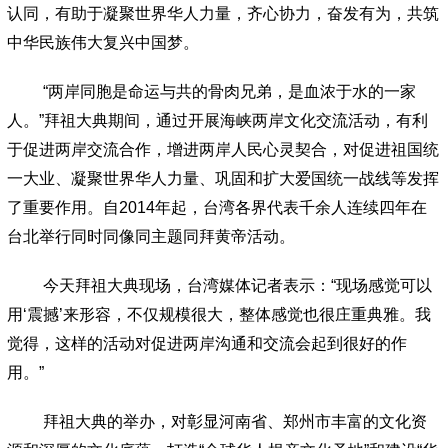
认同，有助于凝聚世界华人力量，齐心协力，奋发有为，共筑
中华民族伟大复兴中国梦。
“
两岸同胞是命运与共的骨肉兄弟，是血浓于水的一家
人。
”
拜祖大典期间，通过开展海峡两岸文化交流活动，
有利
于促进两岸交流合作，增进两岸人民心灵契合，
对促进祖国统
一大业、凝聚世界华人力量、巩固和扩大爱国统一战线等发挥
了重要作用。自
2014
年起，台湾各界代表千余人连续四年在
台北举行同时同像同主题同拜黄帝活动。
今天拜祖大典现场，台湾媒体记者表示：
“
现场感觉可以
用
‘
震撼
’
来形容，不仅规模很大，整体感觉也很庄重典雅。我
觉得，这样的活动对促进两岸沟通和交流会起到很好的作
用。
”
拜祖大典的举办，对彰显河南省、郑州市丰富的文化资