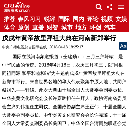
推荐
春风习习
锐评
国际
国内
评论
视频
文娱
体育
原创
直播
财智
城市
地方
环创
汽车
戊戌年黄帝故里拜祖大典在河南新郑举行
中央广播电视总台国际在线
2018-04-18 18:25:17
国际在线河南频道报道（仝瑞勤）：三月三拜轩辕，是
中华民族的传统。
2018
年
4
月
18
日，农历三月初三，以
“
同根
同祖同源
和平和睦和谐
”
为主题的戊戌年黄帝故里拜祖大典在
新郑市举行。来自世界各地的华人代表聚集中原大地，共同拜
祭祖先——轩辕。此次大典由十届全国人大常委会副委员长、
中华炎黄文化研究会会长许嘉璐担任主拜人，政协河南省委员
会主席刘伟担任主司仪。全国政协副主席王正伟，十届全国人
大常委会副委员长、中华炎黄文化研究会会长许嘉璐，十一届
全国人大常委会副委员长桑国卫，中华全国台湾同胞联谊会党