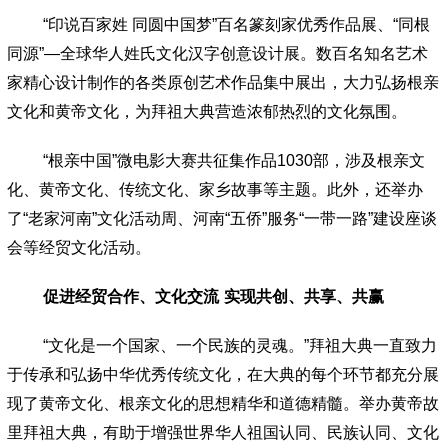
“
印说百家姓 同圆中国梦
”
百名篆刻家优秀作品展、
“
同根
同源
”—
全球华人姓氏文化汉字创意设计展。数百名知名艺术
家精心设计制作的各类原创艺术作品集中展出，大力弘扬根亲
文化和黄帝文化，为拜祖大典营造浓郁热烈的文化氛围。
“
根亲中国
”
微电影大赛共征集作品
1030
部，涉及根亲文
化、黄帝文化、传统文化、家乡故事等主题。此外，还举办
了
“
老家河南
”
文化活动周、河南
“
五侨
”
服务
“
一带一路
”
建设座谈
会等经贸文化活动。
促进
经贸合作、文化交流
实现共创、共享、共赢
“
文化是一个国家、一个民族的灵魂。
”
拜祖大典一直致力
于传承和弘扬中华优秀传统文化，在大典的每个环节都充分展
现了黄帝文化、根亲文化的思想精华和道德精髓。举办黄帝故
里拜祖大典，有助于增强世界华人祖国认同、民族认同、文化