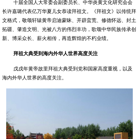
十届全国人大常委会副委员长、中华炎黄文化研究会会
长许嘉璐代表亿万华夏儿女恭读拜祖文。《拜祖文》以传统拜
文格式，敬颂轩辕黄帝启迪蒙昧、开辟蛮荒、修德怀远、封土
拓疆、肇造文明、光被八方的伟烈丰功，歌颂中华民族传承创
新、博采众长、薪火相传，再造辉煌的不朽业绩。
拜祖大典受到海内外华人世界高度关注
戊戌年黄帝故里拜祖大典受到党和国家高度重视，以及
海内外华人世界的高度关注。