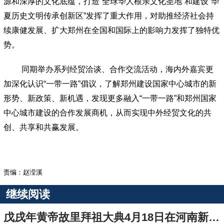
源和深厚的文化底蕴，打造
“
全球华人根亲文化圣地
”
和建设
“
华
夏历史文明传承创新区
”
发挥了重大作用，对助推经济社会持
续康健发展、扩大郑州在全国和国际上的影响力发挥了独特优
势。
同期举办系列经贸洽谈、合作交流活动，
海内外
嘉宾更
加深化认识
“
一带一路
”
倡议，了解郑州建设国家中心城市的新
形势、新政策、新机遇，发现更多融入
“
一带一路
”
和郑州国家
中心城市建设的合作发展商机，从而实现中外经贸文化的共
创、共享和共赢发展。
责编：赵滢溪
继续阅读
戊戌年黄帝故里拜祖大典4月18日在河南新郑举行