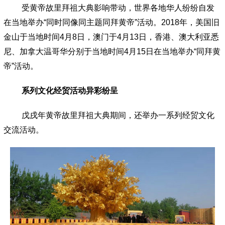
受黄帝故里拜祖大典影响带动，世界各地华人纷纷自发
在当地举办
“
同时同像同主题同拜黄帝
”
活动。
2018
年，美国旧
金山于当地时间
4
月
8
日，澳门于
4
月
13
日，香港、澳大利亚悉
尼、加拿大温哥华分别于当地时间
4
月
15
日在当地举办
“
同拜黄
帝
”
活动。
系列文化经贸活动异彩纷呈
戊戌年黄帝故里拜祖大典期间，还举办一系列经贸文化
交流活动。