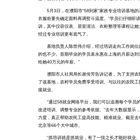
5月3日，在濮阳市“58到家”家政专业培训基地的
衣服前要先确定面料再调熨斗温度。”学员们仔细听
训，其中仪容仪表、居室清洁、衣柜整理等课程让她
经过专业培训更有底气了。
基地负责人陈世伟介绍，经过培训走向工作岗位的学员
的也不少。首期毕业的学员袁永惠在上海的月薪达到
给她40万元的年薪。”
濮阳市人社局局长谢传芳告诉记者，为了支持农民工高
了该基地，农村学员免费享受培训。与以往的农民工技
接就业。
“通过58就业网络平台，我们可以追溯每个学员的
改进培训、调整专业的参考依据。”去年大数据显示
力度，真正帮助农民工提高技能、精准就业。截至去年
北京等66个大中城市。
“抓培训就是抓就业，有了一技之长才能好就业、