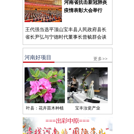
河南省抗击新冠肺炎
疫情表彰大会举行
王代强当选平顶山宝丰县人民政府县长
省长尹弘与宁德时代董事长曾毓群会谈
河南好项目
更多>>
叶县：花卉苗木种植
宝丰汝瓷产业