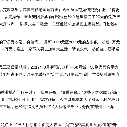
示范教室里，菲律宾籍老师迪万正在给学员示范如何熨烫衣服。“熨烫
讲，认真操作。来自安阳滑县的胡晓香已经在这里接受了20天的免费培
大开眼界。“以前只会干粗活，工资低还总是被雇主提意见。”她觉得
受欢迎、身价高。“月薪5000元至8000元的占多数，超过1万元
1.8万元，雇主一家不久要去加拿大生活，请袁永惠一起前往，还承诺
质量就业，2017年3月濮阳市政府与58同城、58到家联合举办
能培训不同，该基地采取的“定向式”“订单式”培训，学员毕业后可直
就业地点、服务时间、雇主评价。”陈世伟说，“这些大数据成为我们
，用工市场对上门小时工需求旺盛，今年基地就加大了对该工种的培训
年底，已经有40期学员10214人从这里毕业，分配在郑州、上海、
就好业。”省人社厅相关负责人表示，为了适应高质量发展和消费升