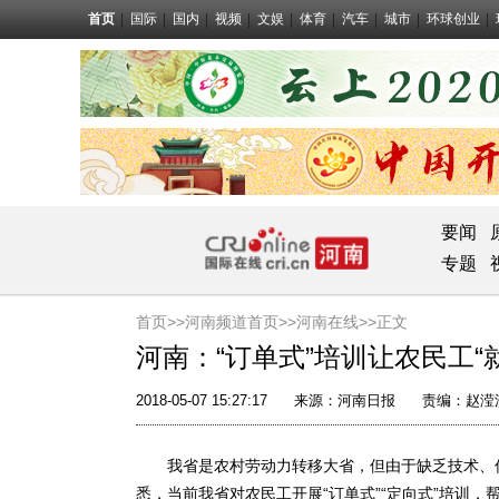
首页
国际
国内
视频
文娱
体育
汽车
城市
环球创业
要闻
专题
首页>>
河南频道首页>>
河南在线
>>正文
河南：“订单式”培训让农民工“
2018-05-07 15:27:17
来源：
河南日报
责编：赵滢
我省是农村劳动力转移大省，但由于缺乏技术、信
悉，当前我省对农民工开展“订单式”“定向式”培训，帮