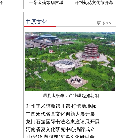
一朵金菊繁华古城
开封菊花文化节开幕
个
中原文化
更多>>
温县太极拳：产业崛起如朝阳
郑州美术馆新馆开馆 打卡新地标
中国宋代名画文化创新大展开展
龙门石窟国际书法名家邀请展开展
河南省夏文化研究中心揭牌成立
“中华源·黄河魂”河洛文化研讨会