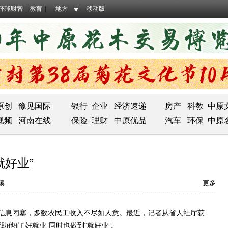
环球财智
教育
地方
移动版
原创
豫见国际
银行
企业
经济速递
房产
科教
中原
视频
河南在线
保险
理财
中原优品
汽车
环保
中原
就好业”
溪
更多
息闭塞，多数农民工收入不尽如人意。最近，记者从省人社厅获
助他们“好就业”同时也做到“就好业”。