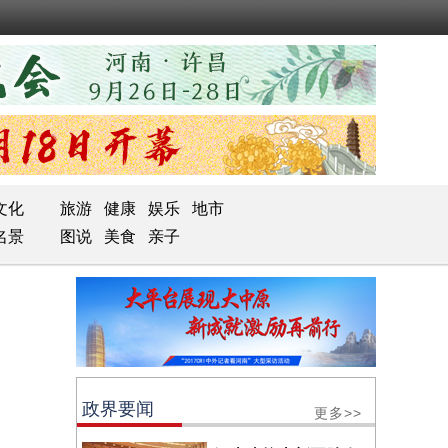
文化
旅游
健康
娱乐
地市
名景
图说
美食
亲子
政界要闻
更多>>