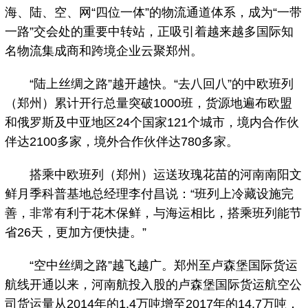
海、陆、空、网“四位一体”的物流通道体系，成为“一带
一路”交会处的重要中转站，正吸引着越来越多国际知
名物流集成商和跨境企业云聚郑州。
“陆上丝绸之路”越开越快。“去八回八”的中欧班列
（郑州）累计开行总量突破1000班，货源地遍布欧盟
和俄罗斯及中亚地区24个国家121个城市，境内合作伙
伴达2100多家，境外合作伙伴达780多家。
搭乘中欧班列（郑州）运送玫瑰花苗的河南南阳文
鲜月季科普基地总经理李付昌说：“班列上冷藏设施完
善，非常有利于花木保鲜，与海运相比，搭乘班列能节
省26天，更加方便快捷。”
“空中丝绸之路”越飞越广。郑州至卢森堡国际货运
航线开通以来，河南航投入股的卢森堡国际货运航空公
司货运量从2014年的1.4万吨增至2017年的14.7万吨，