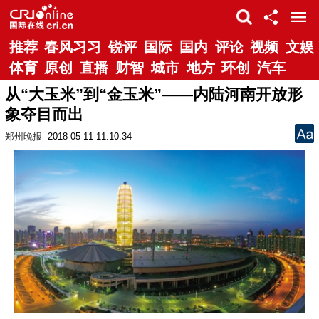
推荐
春风习习
锐评
国际
国内
评论
视频
文娱
体育
原创
直播
财智
城市
地方
环创
汽车
从“大玉米”到“金玉米”——内陆河南开放形
象夺目而出
郑州晚报
2018-05-11 11:10:34