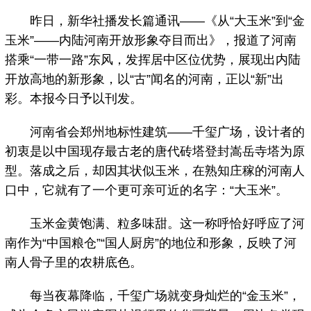
昨日，新华社播发长篇通讯——《从“大玉米”到“金
玉米”——内陆河南开放形象夺目而出》，报道了河南
搭乘“一带一路”东风，发挥居中区位优势，展现出内陆
开放高地的新形象，以“古”闻名的河南，正以“新”出
彩。本报今日予以刊发。
河南省会郑州地标性建筑——千玺广场，设计者的
初衷是以中国现存最古老的唐代砖塔登封嵩岳寺塔为原
型。落成之后，却因其状似玉米，在熟知庄稼的河南人
口中，它就有了一个更可亲可近的名字：“大玉米”。
玉米金黄饱满、粒多味甜。这一称呼恰好呼应了河
南作为“中国粮仓”“国人厨房”的地位和形象，反映了河
南人骨子里的农耕底色。
每当夜幕降临，千玺广场就变身灿烂的“金玉米”，