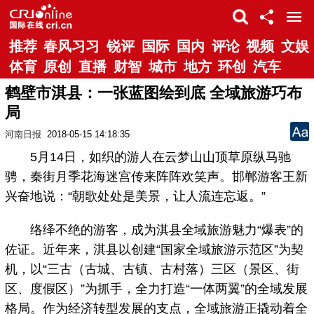
推荐
春风习习
锐评
国际
国内
评论
视频
文娱
体育
原创
直播
财智
城市
地方
环创
汽车
鹤壁市淇县：一张蓝图绘到底 全域旅游巧布
局
河南日报
2018-05-15 14:18:35
5月14日，如织的游人在云梦山山顶草原纵马驰
骋，秦街月季花海迷宫传来阵阵欢笑声。邯郸游客王新
兴奋地说：“朝歌处处是美景，让人流连忘返。”
络绎不绝的游客，成为淇县全域旅游魅力“爆表”的
佐证。近年来，淇县以创建“国家全域旅游示范区”为契
机，以“三古（古城、古镇、古村落）三区（景区、街
区、度假区）”为抓手，全力打造“一体两翼”的全域发展
格局。作为经济转型发展的支点，全域旅游正撬动着全