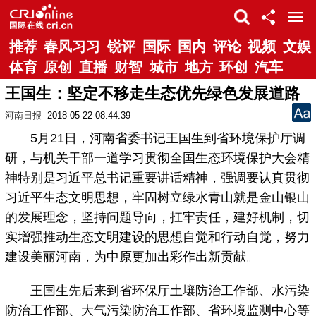
推荐
春风习习
锐评
国际
国内
评论
视频
文娱
体育
原创
直播
财智
城市
地方
环创
汽车
王国生：坚定不移走生态优先绿色发展道路
河南日报
2018-05-22 08:44:39
5月21日，河南省委书记王国生到省环境保护厅调
研，与机关干部一道学习贯彻全国生态环境保护大会精
神特别是习近平总书记重要讲话精神，强调要认真贯彻
习近平生态文明思想，牢固树立绿水青山就是金山银山
的发展理念，坚持问题导向，扛牢责任，建好机制，切
实增强推动生态文明建设的思想自觉和行动自觉，努力
建设美丽河南，为中原更加出彩作出新贡献。
王国生先后来到省环保厅土壤防治工作部、水污染
防治工作部、大气污染防治工作部、省环境监测中心等