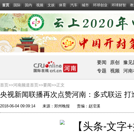
首页
国际
国内
视频
文娱
体育
汽车
城市
环球创业
环球财智
教
要闻
原创
豫见
专题
视频
河南
首页>>
河南频道首页>>
要闻
>>正文
央视新闻联播再次点赞河南：多式联运 打
2018-06-04 09:09:14
来源：
郑州晚报
责编：赵滢溪