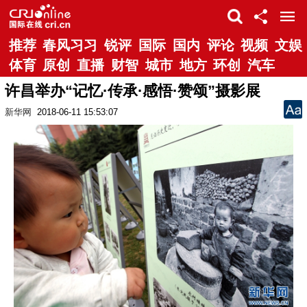
推荐
春风习习
锐评
国际
国内
评论
视频
文娱
体育
原创
直播
财智
城市
地方
环创
汽车
许昌举办“记忆·传承·感悟·赞颂”摄影展
新华网
2018-06-11 15:53:07