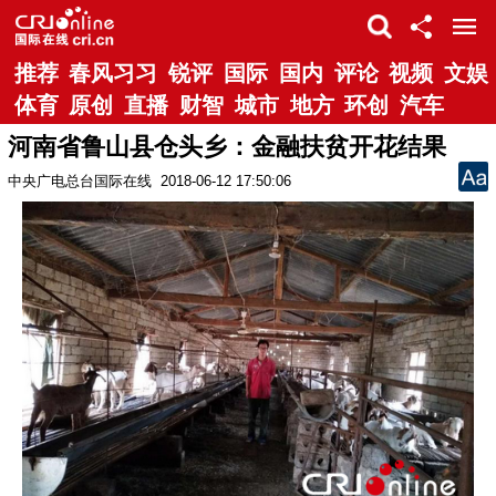
推荐
春风习习
锐评
国际
国内
评论
视频
文娱
体育
原创
直播
财智
城市
地方
环创
汽车
河南省鲁山县仓头乡：金融扶贫开花结果
中央广电总台国际在线
2018-06-12 17:50:06