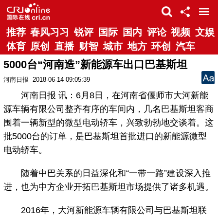
推荐
春风习习
锐评
国际
国内
评论
视频
文娱
体育
原创
直播
财智
城市
地方
环创
汽车
5000台“河南造”新能源车出口巴基斯坦
河南日报
2018-06-14 09:05:39
河南日报 讯：6月8日，在河南省偃师市大河新能
源车辆有限公司整齐有序的车间内，几名巴基斯坦客商
围着一辆新型的微型电动轿车，兴致勃勃地交谈着。这
批5000台的订单，是巴基斯坦首批进口的新能源微型
电动轿车。
随着中巴关系的日益深化和“一带一路”建设深入推
进，也为中方企业开拓巴基斯坦市场提供了诸多机遇。
2016年，大河新能源车辆有限公司与巴基斯坦联