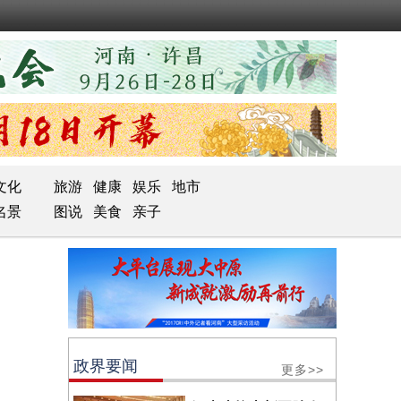
文化
旅游
健康
娱乐
地市
名景
图说
美食
亲子
政界要闻
更多>>