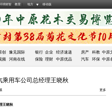
环球财智
教育
地方
移动版
原创
豫见国际
银行
企业
经济速递
房产
科教
中原
视频
河南在线
保险
理财
中原优品
汽车
环保
中原
汽乘用车公司总经理王晓秋
溪
更多
理王晓秋