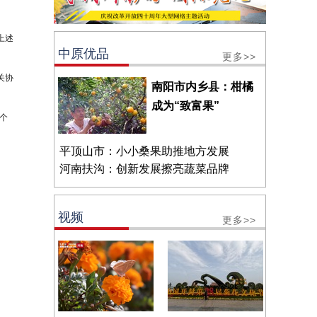
上述
中原优品
更多>>
关协
南阳市内乡县：柑橘
成为“致富果”
个
平顶山市：小小桑果助推地方发展
河南扶沟：创新发展擦亮蔬菜品牌
视频
更多>>