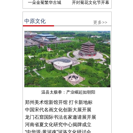
一朵金菊繁华古城
开封菊花文化节开幕
中原文化
更多>>
温县太极拳：产业崛起如朝阳
郑州美术馆新馆开馆 打卡新地标
中国宋代名画文化创新大展开展
龙门石窟国际书法名家邀请展开展
河南省夏文化研究中心揭牌成立
“中华源·黄河魂”河洛文化研讨会