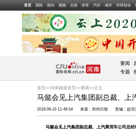
首页
国际
国内
视频
文娱
体育
汽车
城市
环球创业
要闻
专题
首页>>
河南频道首页>>
要闻
>>正文
马懿会见上汽集团副总裁、上
2018-06-15 11:49:54
来源：
郑州日报
责编：赵滢
马懿会见上汽集团副总裁、上汽乘用车公司总经