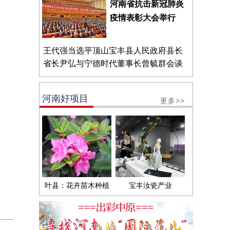
河南省抗击新冠肺炎
疫情表彰大会举行
王代强当选平顶山宝丰县人民政府县长
省长尹弘与宁德时代董事长曾毓群会谈
河南好项目
更多>>
叶县：花卉苗木种植
宝丰汝瓷产业