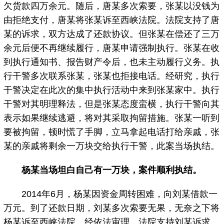
欠货款四万余元。随后，唐某多次索要，张某以没钱为
由拒绝支付，唐某将张某诉至西峡法院。法院支持了唐
某的诉求，双方达成了还款协议。但张某在偿还了三万
余元后便不再继续履行，唐某申请强制执行。张某在收
到执行通知书、报告财产令后，也未主动履行义务。执
行干警多次联系张某，张某也拒接电话。经研究，执行
干警决定在此次的集中执行活动中来到张某家中。执行
干警对其明理释法，但是张某态度蛮横，执行干警向其
表示如果继续逃避，将对其采取拘留措施。张某一听到
要被拘留，顿时慌了手脚，立马拿起电话打给亲戚，张
某的亲戚将剩余一万块交给执行干警，此案当场执结。
杨某当场坦白自己有一万块，案件顺利执结。
2014年6月，杨某因资金周转困难，向刘某借款一
万元。到了还款日期，刘某多次索要无果，无奈之下将
杨某诉至西峡法院。经依法审理，法院支持刘某诉求。