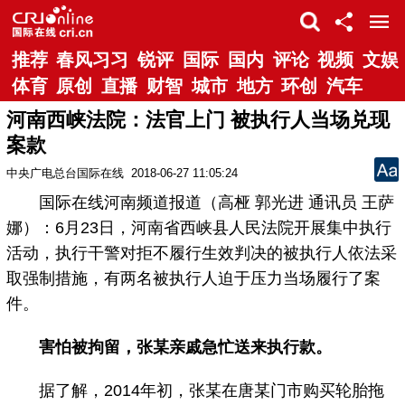
推荐
春风习习
锐评
国际
国内
评论
视频
文娱
体育
原创
直播
财智
城市
地方
环创
汽车
河南西峡法院：法官上门 被执行人当场兑现
案款
中央广电总台国际在线
2018-06-27 11:05:24
国际在线河南频道报道（高桠 郭光进 通讯员 王萨
娜）：6月23日，河南省西峡县人民法院开展集中执行
活动，执行干警对拒不履行生效判决的被执行人依法采
取强制措施，有两名被执行人迫于压力当场履行了案
件。
害怕被拘留，张某亲戚急忙送来执行款。
据了解，2014年初，张某在唐某门市购买轮胎拖