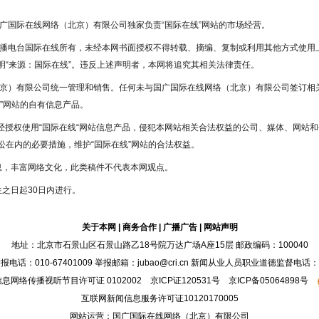
国广国际在线网络（北京）有限公司独家负责“国际在线”网站的市场经营。
广播电台国际在线所有，未经本网书面授权不得转载、摘编、复制或利用其他方式使用
“来源：国际在线”。违反上述声明者，本网将追究其相关法律责任。
北京）有限公司统一管理和销售。任何未与国广国际在线网络（北京）有限公司签订相
”网站的自有信息产品。
未经授权使用“国际在线“网站信息产品，侵犯本网站相关合法权益的公司、媒体、网站和
在内的必要措施，维护“国际在线”网站的合法权益。
息，丰富网络文化，此类稿件不代表本网观点。
之日起30日内进行。
关于本网
|
商务合作
|
广播广告
|
网站声明
地址：北京市石景山区石景山路乙18号院万达广场A座15层 邮政编码：100040
：010-67401009 举报邮箱：jubao@cri.cn 新闻从业人员职业道德监督电话：010-6
息网络传播视听节目许可证 0102002 京ICP证
120531
号
京ICP备05064898号
互联网新闻信息服务许可证10120170005
网站运营：国广国际在线网络（北京）有限公司