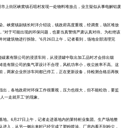
市上街区峡窝镇石咀村发现一处物料堆放点，业主疑似从事电解铝废
。峡窝镇副镇长时洋介绍说，镇政府高度重视，经调查，场区堆放
，“对于可能出现的环保问题，也要当真警情严肃认真对待。为杜绝该
对建筑物进行拆除。”6月26日上午，记者看到，场地全部清理完
能碳素有限公司的浸渍车间，从浸渍罐中取出加工品时才会排出烟
铸造有限公司的集气罩设计不合理，风机功率小，收尘效率不高。这
前，两家企业所涉车间都已停工，正在更新设备，待检测合格后再恢
出，各地政府对环保工作很重视，压力也很大，但不能松劲，要监
人一走就开工”的现象。
地。6月27日上午，记者走进基地内的莱特柜业集团。生产场地整
队进入，从另一侧出来时已经完成了塑粉喷涂。厂房内看不到粉尘，