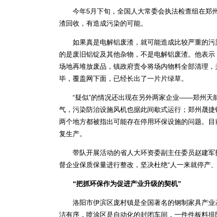
今年5月下旬，全国人大常委会执法检查组在郑州
渣回收，有造成污染的可能。
如果真是电解铝废渣，就可能造成比较严重的污染
的是废旧铝锭及其他杂物，不是电解铝废渣。他表示
场地再堆放废品，镇政府责令将场内物料全部清理，并
毕，覆盖网下面，已经长出了一片片绿草。
“疑似”的情况还出现在另外两家企业——郑州天
气，污染防治设施风机也据此间歇式运行；郑州晟捷
两个地方都被指出可能存在停用环保设施的问题。目
复生产。
带队开展活动的省人大环资委副主任委员赵建军指
督企业保质保量进行整改，坚决杜绝“人一来就停产、
“把抓环保作为促进产业升级的契机”
洛阳市伊滨区庞村镇是全国著名的钢制家具产业基
洁有序，喷涂区是自动化的封闭车间，一件件板料排