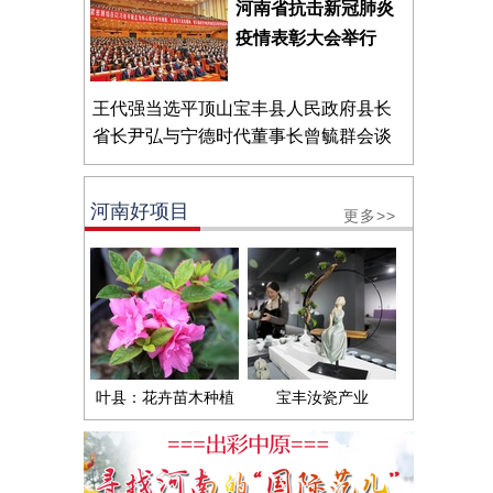
河南省抗击新冠肺炎
疫情表彰大会举行
王代强当选平顶山宝丰县人民政府县长
省长尹弘与宁德时代董事长曾毓群会谈
河南好项目
更多>>
叶县：花卉苗木种植
宝丰汝瓷产业