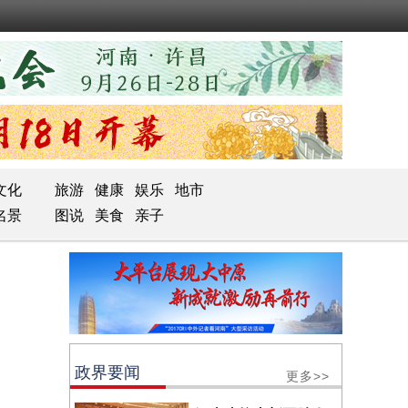
文化
旅游
健康
娱乐
地市
名景
图说
美食
亲子
政界要闻
更多>>