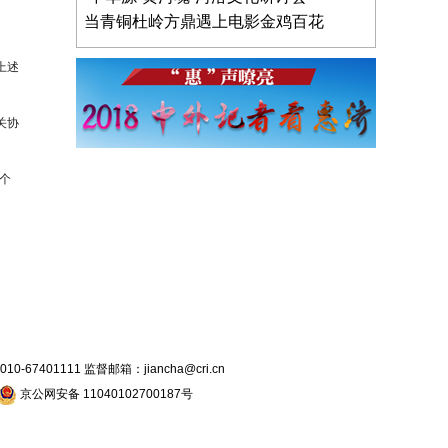
当青铜杜岭方鼎遇上电影金鸡百花
上述
关协
个
7401111 监督邮箱：jiancha@cri.cn
京公网安备 11040102700187号