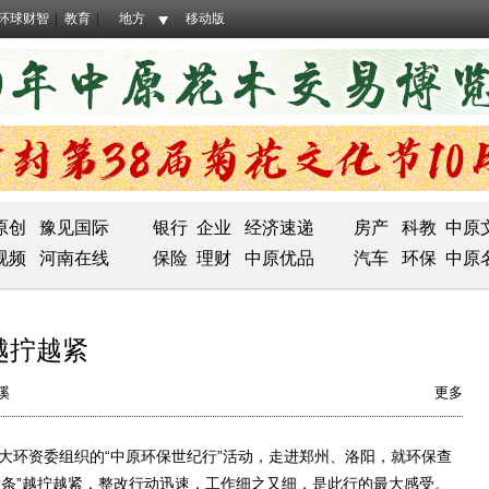
环球财智
教育
地方
移动版
原创
豫见国际
银行
企业
经济速递
房产
科教
中原
视频
河南在线
保险
理财
中原优品
汽车
环保
中原
越拧越紧
溪
更多
大环资委组织的“中原环保世纪行”活动，走进郑州、洛阳，就环保查
发条”越拧越紧，整改行动迅速，工作细之又细，是此行的最大感受。