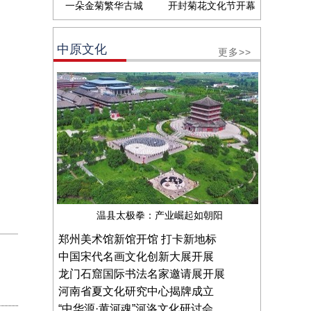
一朵金菊繁华古城
开封菊花文化节开幕
中原文化
更多>>
温县太极拳：产业崛起如朝阳
郑州美术馆新馆开馆 打卡新地标
中国宋代名画文化创新大展开展
龙门石窟国际书法名家邀请展开展
河南省夏文化研究中心揭牌成立
“中华源·黄河魂”河洛文化研讨会