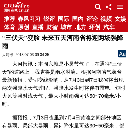
推荐
春风习习
锐评
国际
国内
评论
视频
文娱
体育
原创
直播
财智
城市
地方
环创
汽车
“三伏天”变脸 未来五天河南省将迎两场强降
雨
大河报
2018-07-03 09:34:35
大河报讯：本周六就是小暑节气了，在通往“三伏
天”的道路上，我省将是雨水淋漓。根据河南省气象台
最新预报，受切变线影响，从7月3日到7日我省将出现
两次强降水天气过程。强降水发生时将伴有雷电、短时
大风等强对流天气，最大小时雨强可达50~70毫米/小
时。
据预报，7月3日夜里到7月4日黄淮之间部分地区
有暴雨、局部大暴雨，累计降水量可达30~50毫米，部