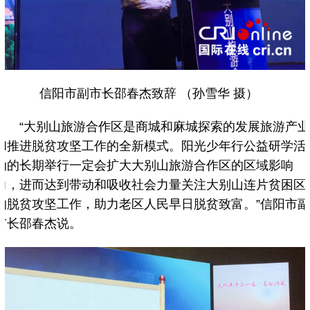
信阳市副市长邵春杰致辞 （孙雪华 摄）
“大别山旅游合作区是商城和麻城探索的发展旅游产
和推进脱贫攻坚工作的全新模式。阳光少年行公益研学活
动的长期举行一定会扩大大别山旅游合作区的区域影响
力，进而达到带动和吸收社会力量关注大别山连片贫困区
的脱贫攻坚工作，助力老区人民早日脱贫致富。”信阳市
市长邵春杰说。