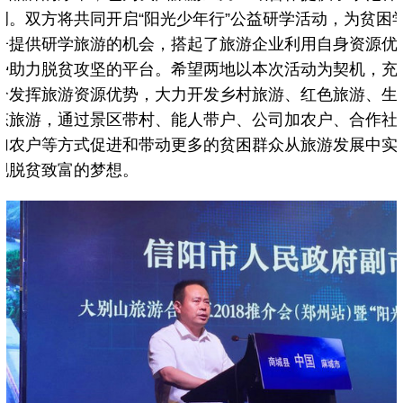
例。双方将共同开启“阳光少年行”公益研学活动，为贫困
子提供研学旅游的机会，搭起了旅游企业利用自身资源优
势助力脱贫攻坚的平台。希望两地以本次活动为契机，充
分发挥旅游资源优势，大力开发乡村旅游、红色旅游、生
态旅游，通过景区带村、能人带户、公司加农户、合作社
加农户等方式促进和带动更多的贫困群众从旅游发展中实
现脱贫致富的梦想。