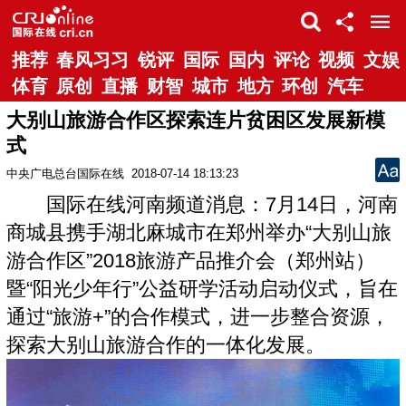
推荐
春风习习
锐评
国际
国内
评论
视频
文娱
体育
原创
直播
财智
城市
地方
环创
汽车
大别山旅游合作区探索连片贫困区发展新模
式
中央广电总台国际在线
2018-07-14 18:13:23
国际在线河南频道消息：7月14日，河南
商城县携手湖北麻城市在郑州举办“大别山旅
游合作区”2018旅游产品推介会（郑州站）
暨“阳光少年行”公益研学活动启动仪式，旨在
通过“旅游+”的合作模式，进一步整合资源，
探索大别山旅游合作的一体化发展。