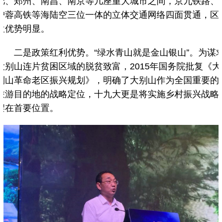
肥、郑州、南昌、南京等几座重大城市之间，京九铁路、
沪蓉高铁等海陆空三位一体的立体交通网络四面贯通，区
位优势明显。
二是政策红利优势。“绿水青山就是金山银山”。为谋
大别山连片贫困区域的脱贫致富，2015年国务院批复《大
别山革命老区振兴规划》，明确了大别山作为全国重要的
旅游目的地的战略定位，十九大更是将实施乡村振兴战略
摆在首要位置。