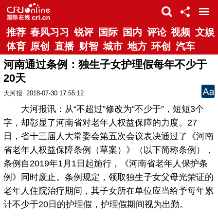
推荐
春风习习
锐评
国际
国内
评论
视频
文娱
体育
原创
直播
财智
城市
地方
环创
汽车
河南通过条例：独生子女护理假每年不少于
20天
大河报
2018-07-30 17:55:12
大河报讯：从“不超过”修改为“不少于”，短短3个
字，却彰显了河南省对老年人权益保障的力度。27
日，省十三届人大常委会第五次会议表决通过了《河南
省老年人权益保障条例（草案）》（以下简称条例），
条例自2019年1月1日起施行，《河南省老年人保护条
例》同时废止。条例规定，领取独生子女父母光荣证的
老年人住院治疗期间，其子女所在单位应当给予每年累
计不少于20日的护理假，护理假期间视为出勤。