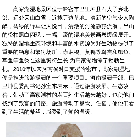
高家湖湿地景区位于哈密市巴里坤县石人子乡北
部。远处天山白雪，近揽无边草地。清新的空气令人陶
醉，碧绿的野草让人悦目，清澈的河流静静流淌，半山
的松柏黑白闪现，一幅广袤的湿地美景画卷缓缓展开。
独特的湿地生态环境和丰富的水资源为野生动物提供了
重要的栖息和繁衍场所，赤麻鸭、黄鸭等鸟类和鲫鱼、
草鱼等鱼类在这里繁衍生长,为高家湖增添了勃勃生
机。2010年以来河南省对口支援哈密市，高家湖湿地
便是推进旅游援疆的一个重要项目。河南援疆干部、巴
里坤县委副书记孙宝东表示，通过旅游发展、生态改
善，带动了高家湖村的老百姓生活越来越好，也使他们
找到了致富的门路。旅游带动了餐饮、住宿，使他们看
到了生活的希望，感受到了党的温暖。