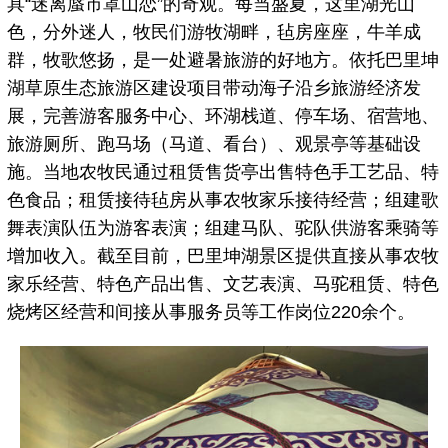
具“迷离蜃市罩山恋”的奇观。每当盛夏，这里湖光山
色，分外迷人，牧民们游牧湖畔，毡房座座，牛羊成
群，牧歌悠扬，是一处避暑旅游的好地方。依托巴里坤
湖草原生态旅游区建设项目带动海子沿乡旅游经济发
展，完善游客服务中心、环湖栈道、停车场、宿营地、
旅游厕所、跑马场（马道、看台）、观景亭等基础设
施。当地农牧民通过租赁售货亭出售特色手工艺品、特
色食品；租赁接待毡房从事农牧家乐接待经营；组建歌
舞表演队伍为游客表演；组建马队、驼队供游客乘骑等
增加收入。截至目前，巴里坤湖景区提供直接从事农牧
家乐经营、特色产品出售、文艺表演、马驼租赁、特色
烧烤区经营和间接从事服务员等工作岗位220余个。