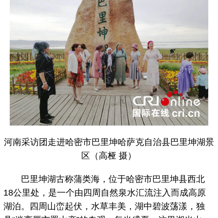
河南采访团走进哈密市巴里坤哈萨克自治县巴里坤湖景
区（高桠 摄）
巴里坤湖古称蒲类海，位于哈密市巴里坤县西北
18公里处，是一个由四周自然泉水汇流注入而成高原
湖泊。四周山峦起伏，水草丰美，湖中碧波荡漾，独