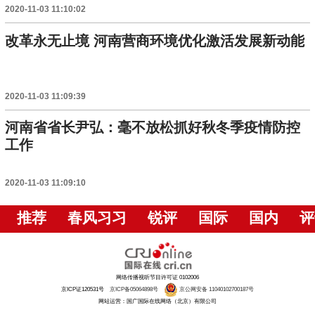
2020-11-03 11:10:02
改革永无止境 河南营商环境优化激活发展新动能
2020-11-03 11:09:39
河南省省长尹弘：毫不放松抓好秋冬季疫情防控
工作
2020-11-03 11:09:10
推荐
春风习习
锐评
国际
国内
评
网络传播视听节目许可证 0102006
京ICP证120531号
京ICP备05064898号
京公网安备 11040102700187号
网站运营：国广国际在线网络（北京）有限公司