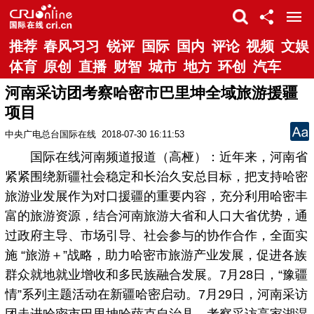
推荐
春风习习
锐评
国际
国内
评论
视频
文娱
体育
原创
直播
财智
城市
地方
环创
汽车
河南采访团考察哈密市巴里坤全域旅游援疆
项目
中央广电总台国际在线
2018-07-30 16:11:53
国际在线河南频道报道（高桠）：近年来，河南省
紧紧围绕新疆社会稳定和长治久安总目标，把支持哈密
旅游业发展作为对口援疆的重要内容，充分利用哈密丰
富的旅游资源，结合河南旅游大省和人口大省优势，通
过政府主导、市场引导、社会参与的协作合作，全面实
施 “旅游＋”战略，助力哈密市旅游产业发展，促进各族
群众就地就业增收和多民族融合发展。7月28日，“豫疆
情”系列主题活动在新疆哈密启动。7月29日，河南采访