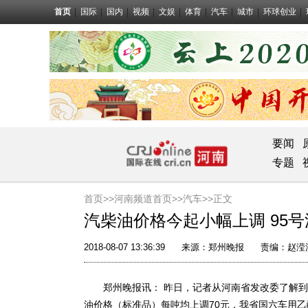
首页
国际
国内
视频
文娱
体育
汽车
城市
环球创业
要闻
专题
首页>>
河南频道首页>>
汽车
>>正文
汽柴油价格今起小幅上调 95号汽
2018-08-07 13:36:39
来源：
郑州晚报
责编：赵滢
郑州晚报讯： 昨日，记者从河南省发改委了解到，根
油价格（标准品）每吨均上调70元，我省国六车用