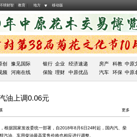
环球财智
教育
地方
移动版
原创
豫见国际
银行
企业
经济速递
房产
科教
中原
视频
河南在线
保险
理财
中原优品
汽车
环保
中原
油上调0.06元
溪
更多
据国家发改委统一部署，自2018年8月6日24时起，国内汽、柴
乙醇汽油、车用柴油最高零售价格也相应进行调整。