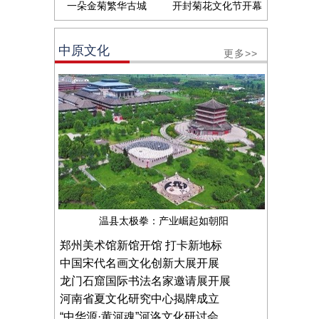
一朵金菊繁华古城
开封菊花文化节开幕
中原文化
更多>>
温县太极拳：产业崛起如朝阳
郑州美术馆新馆开馆 打卡新地标
中国宋代名画文化创新大展开展
龙门石窟国际书法名家邀请展开展
河南省夏文化研究中心揭牌成立
“中华源·黄河魂”河洛文化研讨会