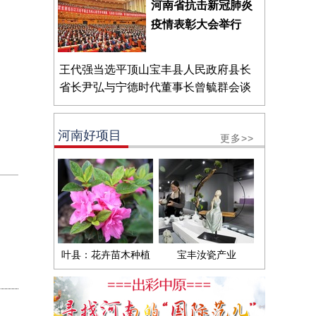
河南省抗击新冠肺炎
疫情表彰大会举行
王代强当选平顶山宝丰县人民政府县长
省长尹弘与宁德时代董事长曾毓群会谈
河南好项目
更多>>
叶县：花卉苗木种植
宝丰汝瓷产业