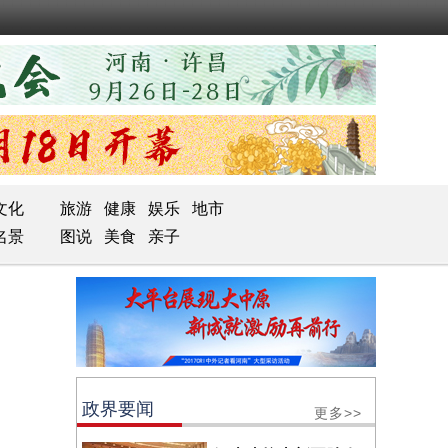
文化
旅游
健康
娱乐
地市
名景
图说
美食
亲子
政界要闻
更多>>