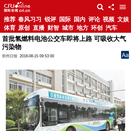
推荐
春风习习
锐评
国际
国内
评论
视频
文娱
体育
原创
直播
财智
城市
地方
环创
汽车
首批氢燃料电池公交车即将上路 可吸收大气
污染物
郑州日报
2018-08-15 09:53:00