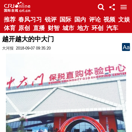
推荐
春风习习
锐评
国际
国内
评论
视频
文娱
体育
原创
直播
财智
城市
地方
环创
汽车
越开越大的中大门
大河报
2018-09-07 09:35:20