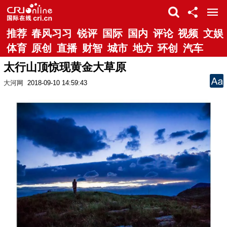
推荐
春风习习
锐评
国际
国内
评论
视频
文娱
体育
原创
直播
财智
城市
地方
环创
汽车
太行山顶惊现黄金大草原
大河网
2018-09-10 14:59:43