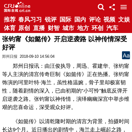
推荐
春风习习
锐评
国际
国内
评论
视频
文娱
体育
原创
直播
财智
城市
地方
环创
汽车
张钧甯《如懿传》开启逆袭路 以神传情深受
好评
郑州日报
2018-09-10 14:56:04
郑州日报讯：由汪俊执导，周迅、霍建华、张钧甯
等人主演的清宫传奇巨制《如懿传》正在热播。张钧甯
饰演的珂里叶特·海兰，虽性格温婉，骨子里却极富韧
性，随着剧情的深入，已由初期的“小可怜”触底反弹开
启逆袭之路。张钧甯以神传情，演绎幽幽深宫中举步维
艰的悲喜命运，深受观众好评。
《如懿传》以清乾隆时期的清宫为背景，拍摄时间
长达9个月。近日播出的剧情中，海兰走上崛起之路，