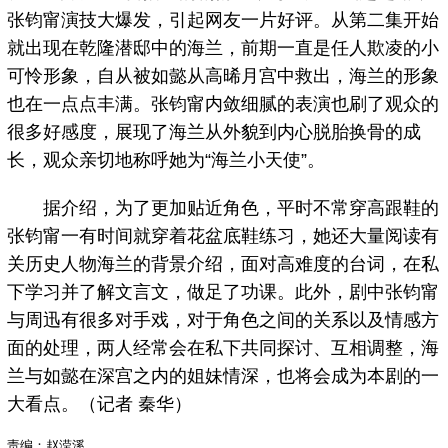
张钧甯演技大爆发，引起网友一片好评。从第二集开始
就出现在乾隆潜邸中的海兰，前期一直是任人欺凌的小
可怜形象，自从被如懿从高晞月宫中救出，海兰的形象
也在一点点丰满。张钧甯内敛细腻的表演也刷了观众的
很多好感度，展现了海兰从外貌到内心脱胎换骨的成
长，观众亲切地称呼她为“海兰小天使”。
据介绍，为了更加贴近角色，平时不常穿高跟鞋的
张钧甯一有时间就穿着花盆底鞋练习，她还大量阅读有
关历史人物海兰的背景介绍，面对高难度的台词，在私
下学习并了解文言文，做足了功课。此外，剧中张钧甯
与周迅有很多对手戏，对于角色之间的关系以及情感方
面的处理，两人经常会在私下共同探讨、互相调整，海
兰与如懿在深宫之内的姐妹情深，也将会成为本剧的一
大看点。（记者 秦华）
责编：赵滢溪