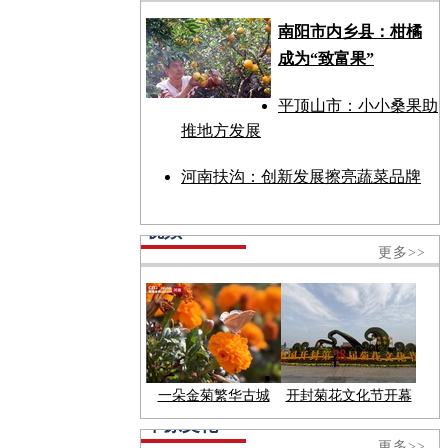
南阳市内乡县：柑橘
成为“致富果”
平顶山市：小小桑果助
推地方发展
河南扶沟：创新发展擦亮蔬菜品牌
视频
更多>>
一朵金菊繁华古城
开封菊花文化节开幕
中原文化
更多>>