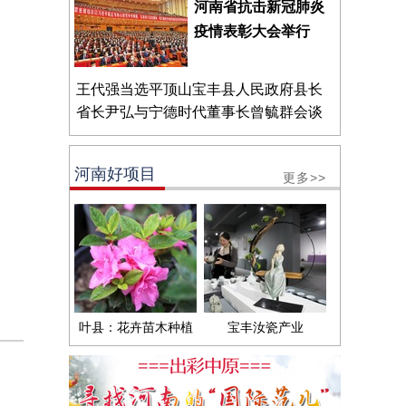
河南省抗击新冠肺炎
疫情表彰大会举行
王代强当选平顶山宝丰县人民政府县长
省长尹弘与宁德时代董事长曾毓群会谈
河南好项目
更多>>
叶县：花卉苗木种植
宝丰汝瓷产业