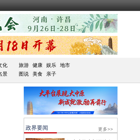
文化
旅游
健康
娱乐
地市
名景
图说
美食
亲子
政界要闻
更多>>