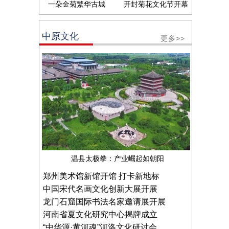
一朵金菊繁华古城
开封菊花文化节开幕
中原文化
更多>>
温县太极拳：产业崛起如朝阳
郑州美术馆新馆开馆 打卡新地标
中国宋代名画文化创新大展开展
龙门石窟国际书法名家邀请展开展
河南省夏文化研究中心揭牌成立
“中华源·黄河魂”河洛文化研讨会