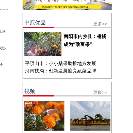
中原优品
更多>>
上述
南阳市内乡县：柑橘
成为“致富果”
关协
平顶山市：小小桑果助推地方发展
个
河南扶沟：创新发展擦亮蔬菜品牌
视频
更多>>