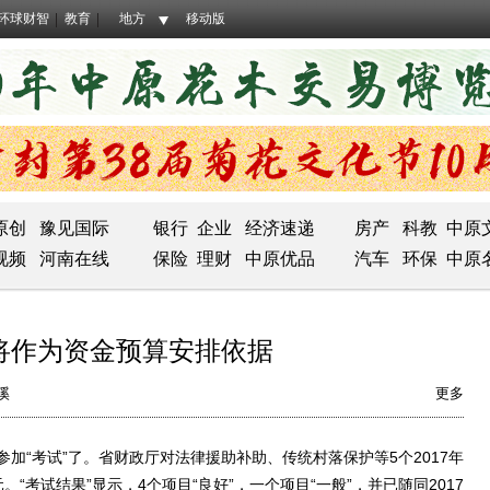
环球财智
教育
地方
移动版
原创
豫见国际
银行
企业
经济速递
房产
科教
中原
视频
河南在线
保险
理财
中原优品
汽车
环保
中原
将作为资金预算安排依据
溪
更多
“考试”了。省财政厅对法律援助补助、传统村落保护等5个2017年
考试结果”显示，4个项目“良好”，一个项目“一般”，并已随同2017