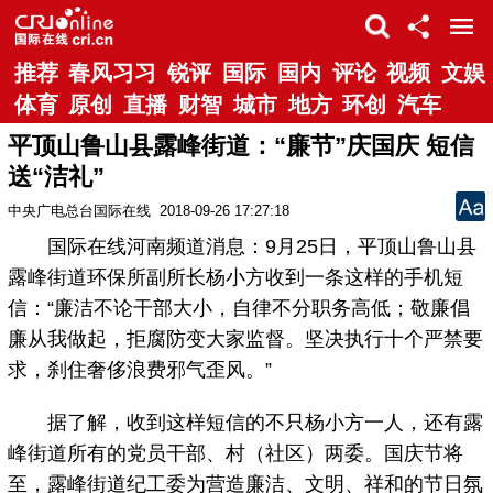
推荐
春风习习
锐评
国际
国内
评论
视频
文娱
体育
原创
直播
财智
城市
地方
环创
汽车
平顶山鲁山县露峰街道：“廉节”庆国庆 短信
送“洁礼”
中央广电总台国际在线
2018-09-26 17:27:18
国际在线河南频道消息：9月25日，平顶山鲁山县
露峰街道环保所副所长杨小方收到一条这样的手机短
信：“廉洁不论干部大小，自律不分职务高低；敬廉倡
廉从我做起，拒腐防变大家监督。坚决执行十个严禁要
求，刹住奢侈浪费邪气歪风。”
据了解，收到这样短信的不只杨小方一人，还有露
峰街道所有的党员干部、村（社区）两委。国庆节将
至，露峰街道纪工委为营造廉洁、文明、祥和的节日氛