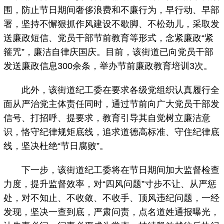
围，防止节日期间奢侈浪费和不廉行为，早行动、早部
署，坚持不懈狠抓作风建设不歇脚、不松劲儿，采取发
送廉政短信、党员干部节前教育等形式，念紧廉政“紧
箍咒”，廉洁自律庆国庆。目前，该街道已向党员干部
发送廉政信息300余条，举办节前廉政教育培训3次。
此外，该街道纪工委在要求各级党组织认真履行全
面从严治党主体责任同时，通过节前向广大党员干部发
信号、打招呼、提要求，教育引导其自觉树立廉洁意
识，恪守纪律规矩底线，追求道德高标准、守住纪律底
线，坚决杜绝“节日腐败”。
下一步，该街道纪工委将在节日期间加大监督检查
力度，提升监督效率，对“四风问题”寸步不让、从严惩
处，对不知止、不收敛、不收手、顶风违纪问题，一经
发现，坚决一查到底，严肃问责，点名道姓通报曝光，