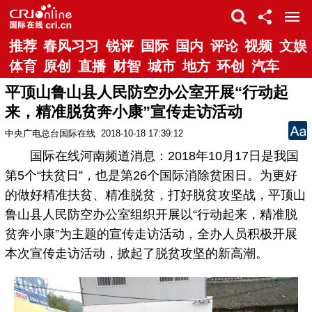
推荐
春风习习
锐评
国际
国内
评论
视频
文娱
体育
原创
直播
财智
城市
地方
环创
汽车
平顶山鲁山县人民防空办公室开展“行动起
来，精准脱贫奔小康”宣传走访活动
中央广电总台国际在线
2018-10-18 17:39:12
国际在线河南频道消息：2018年10月17日是我国
第5个“扶贫日”，也是第26个国际消除贫困日。为更好
的做好精准扶贫、精准脱贫，打好脱贫攻坚战，平顶山
鲁山县人民防空办公室组织开展以“行动起来，精准脱
贫奔小康”为主题的宣传走访活动，全办人员积极开展
本次宣传走访活动，掀起了脱贫攻坚的新高潮。