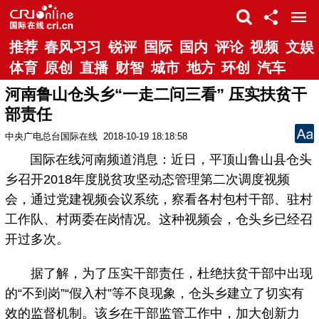
推荐
春风习习
锐评
国际
国内
评论
视频
文娱
体育
原创
直播
财智
城市
地方
环创
汽车
河南鲁山仓头乡“一走二问三看” 压实扶贫干
部责任
中央广电总台国际在线
2018-10-19 18:18:58
国际在线河南频道消息：近日，平顶山鲁山县仓头
乡召开2018年度脱贫攻坚动态管理第二次调度视频
会，通过党建视频会议系统，察看各村包村干部、驻村
工作队、村两委在岗情况。这种视频会，仓头乡已经召
开过多次。
据了解，为了压实干部责任，杜绝扶贫干部中出现
的“不到岗”“假入村”等不良现象，仓头乡建立了切实有
效的监督机制。该乡在干部监管工作中，加大创新力