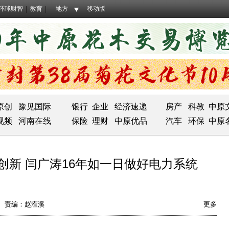
环球财智
教育
地方
移动版
原创
豫见国际
银行
企业
经济速递
房产
科教
中原
视频
河南在线
保险
理财
中原优品
汽车
环保
中原
创新 闫广涛16年如一日做好电力系统
责编：赵滢溪
更多