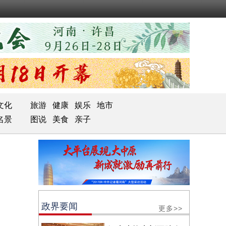
文化
旅游
健康
娱乐
地市
名景
图说
美食
亲子
政界要闻
更多>>