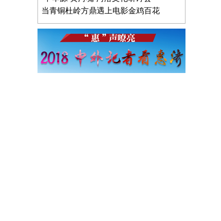
当青铜杜岭方鼎遇上电影金鸡百花