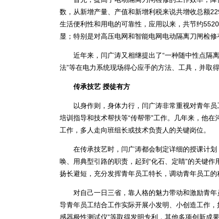
数，从新增产量、产值和新增利税来说共增收总额229
生活便利性和用电的可靠性，应用以来，共节约5520
显；特别是对高压电网和智能电网电动隔离刀闸检修
近年来，闫广涛又相继提出了“一种随中性点隔离刀
法”等在电力系统现场得心应手的方法、工具，并取得
传承技艺 授徒有方
以身作则，身体力行，闫广涛非常重视对青年员工
培训指导和技术帮扶等“传帮带”工作。几年来，他在
工作，多人走向班组长或技术负责人的关键岗位。
在传承技艺时，闫广涛都会制定详细的授课计划，
唤、用典型引路的职责，起到“化石、定睛”的关键作
扬长避短，充分发挥青年员工特长，调动青年员工的
对自己一日三省，靠人格的魅力带动和激励青年员
导青年员工结合工作实际开展小发明、小创造工作，如
感器极性测试仪”等取得发明专利，其他多项创新成