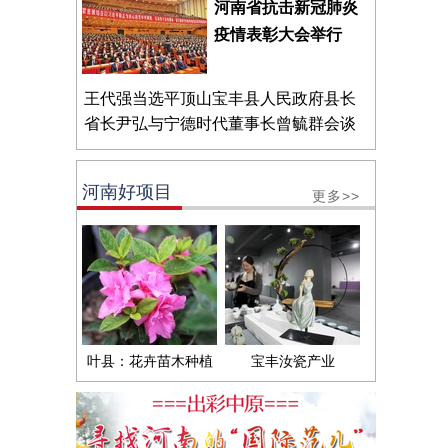
河南省抗击新冠肺炎
疫情表彰大会举行
王代强当选平顶山宝丰县人民政府县长
省长尹弘与宁德时代董事长曾毓群会谈
河南好项目
更多>>
叶县：花卉苗木种植
宝丰汝瓷产业