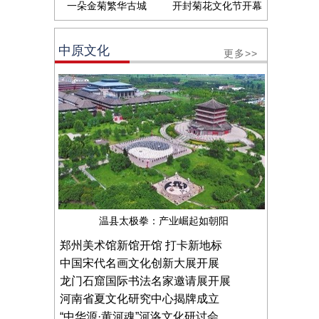
一朵金菊繁华古城
开封菊花文化节开幕
中原文化
更多>>
温县太极拳：产业崛起如朝阳
郑州美术馆新馆开馆 打卡新地标
中国宋代名画文化创新大展开展
龙门石窟国际书法名家邀请展开展
河南省夏文化研究中心揭牌成立
“中华源·黄河魂”河洛文化研讨会