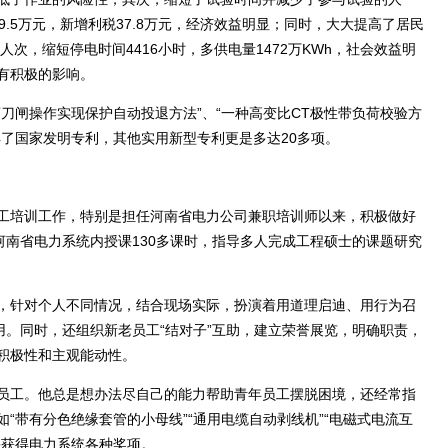
.5万元，新增利税37.8万元，经济效益明显；同时，大大提高了居民
人次，缩短停电时间4416小时，多供电量1472万KWh，社会效益明
有积极的影响。
闸操作实现保护自动投退方法”、“一种高变比CT极性带负荷校验方
了国家发明专利，其他实用新型专利更是多达20多项。
培训工作，特别是担任河南省电力公司兼职培训师以来，积极做好
河南省电力系统内授课130多课时，指导多人完成工程硕士的课题研究
针对个人不同情况，结合现场实际，扮演着用道理启迪、用行为召
用。同时，还组织新老员工“结对子”互助，建立荣誉展览，明确职责，
积极性和主观能动性。
工。他总是想办法尽自己的能力帮助青年员工摆脱困境，还经常指
“带有分色绝缘套管的小母线”“通用电缆自动剥线机”“电磁式电流互
果获得电力系统各种奖项。