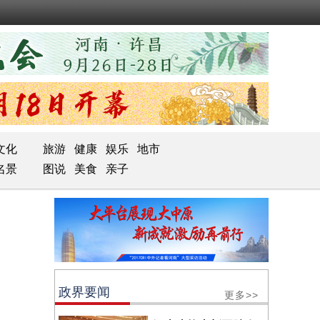
文化
旅游
健康
娱乐
地市
名景
图说
美食
亲子
政界要闻
更多>>