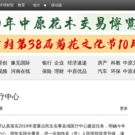
环球财智
教育
地方
移动版
原创
豫见国际
银行
企业
经济速递
房产
科教
中原
视频
河南在线
保险
理财
中原优品
汽车
环保
中原
医疗中心
溪
更多
认真落实2019年度重点民生实事县域医疗中心建设任务，明确今年
疗中心，明年实现全覆盖，进一步加快县（市）人民医院提质升级，满