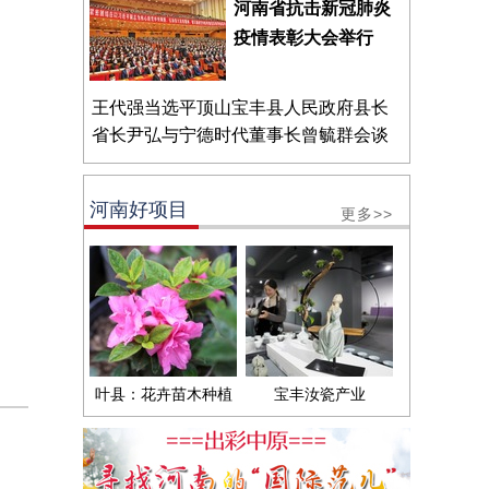
河南省抗击新冠肺炎
疫情表彰大会举行
王代强当选平顶山宝丰县人民政府县长
省长尹弘与宁德时代董事长曾毓群会谈
河南好项目
更多>>
叶县：花卉苗木种植
宝丰汝瓷产业