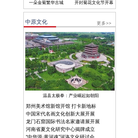
一朵金菊繁华古城
开封菊花文化节开幕
中原文化
更多>>
温县太极拳：产业崛起如朝阳
郑州美术馆新馆开馆 打卡新地标
中国宋代名画文化创新大展开展
龙门石窟国际书法名家邀请展开展
河南省夏文化研究中心揭牌成立
“中华源·黄河魂”河洛文化研讨会