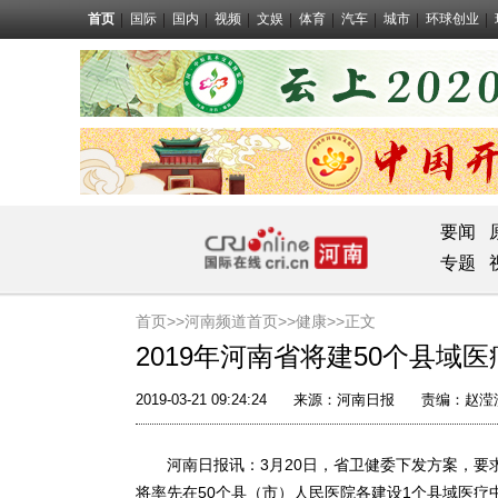
首页
国际
国内
视频
文娱
体育
汽车
城市
环球创业
要闻
专题
首页>>
河南频道首页>>
健康
>>正文
2019年河南省将建50个县域
2019-03-21 09:24:24
来源：
河南日报
责编：赵滢
河南日报讯：3月20日，省卫健委下发方案，要求
将率先在50个县（市）人民医院各建设1个县域医