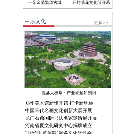
一朵金菊繁华古城
开封菊花文化节开幕
中原文化
更多>>
温县太极拳：产业崛起如朝阳
郑州美术馆新馆开馆 打卡新地标
中国宋代名画文化创新大展开展
龙门石窟国际书法名家邀请展开展
河南省夏文化研究中心揭牌成立
“中华源·黄河魂”河洛文化研讨会