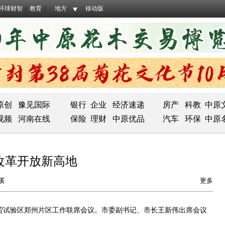
环球财智
教育
地方
移动版
原创
豫见国际
银行
企业
经济速递
房产
科教
中原
视频
河南在线
保险
理财
中原优品
汽车
环保
中原
改革开放新高地
溪
更多
贸试验区郑州片区工作联席会议。市委副书记、市长王新伟出席会议