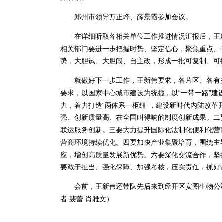
郑州市领导万正峰、薛景霞参加会议。
在详细听取各相关单位工作推进情况汇报后，王新
相关部门要进一步把握时势、坚定信心，聚焦重点、
势，大胆试、大胆闯、自主改，形成一批可复制、可
就做好下一步工作，王新伟要求，各片区、各有关部
要求，以国家中心城市建设为统揽，以“一带一路”建
力，着力打造“两体系一枢纽”，建设新时代内陆改
强、创新质量高、在全国叫得响的制度创新成果。二
联运服务创新。三要大力提升国际化法制化便利化营
营商环境持续优化。四要加快产业集聚培育，围绕主导
应，增创高质量发展新优势。六要深化交流合作，坚持
要敢于担当、强化保障、加强考核，压实责任，抓好
会前，王新伟还带队先后来到经开区安图生物公司
者 裴蕾 肖雅文）