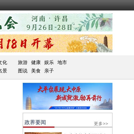
文化
旅游
健康
娱乐
地市
名景
图说
美食
亲子
政界要闻
更多>>