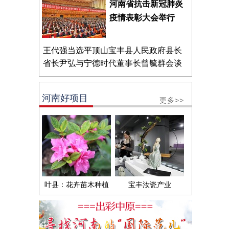
河南省抗击新冠肺炎
疫情表彰大会举行
王代强当选平顶山宝丰县人民政府县长
省长尹弘与宁德时代董事长曾毓群会谈
河南好项目
更多>>
叶县：花卉苗木种植
宝丰汝瓷产业