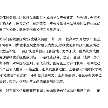
伟对郑州片区运行以来取得的成绩予以充分肯定。他强调，全市各
明确方向，压实责任、创新落实，充分发挥好自贸试验区先行先试优
推广的经验，助推郑州市经济高质量发展。
门要紧紧围绕“深度融入共建‘一带一路’，提高对外开放水平”的总
设为引领，以“空中丝绸之路”建设为龙头,以制度创新和政策集成为动
革开放新高地。一要加快改革创新任务落地，力争形成一批系统集成性
要加强制度系统集成创新，不断推进政务、监管、金融、法律、多式
商环境，对标国际规则，引入高端、国际第三方评估机构，引领推动
产业引入世界500强企业，汇聚发展新动能。五要强化“四路协同”效
“走出去”“引进来”，不断提升影响力。王新伟强调，各级各有关单位
落实，努力开创郑州片区高质量发展新境界。
、郑东新区信息电商产业园，专题调研自贸试验区建设工作。（记