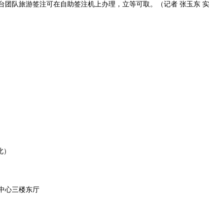
队旅游签注可在自助签注机上办理，立等可取。（记者 张玉东 实
北）
中心三楼东厅