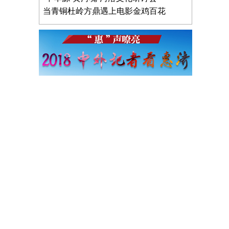
当青铜杜岭方鼎遇上电影金鸡百花