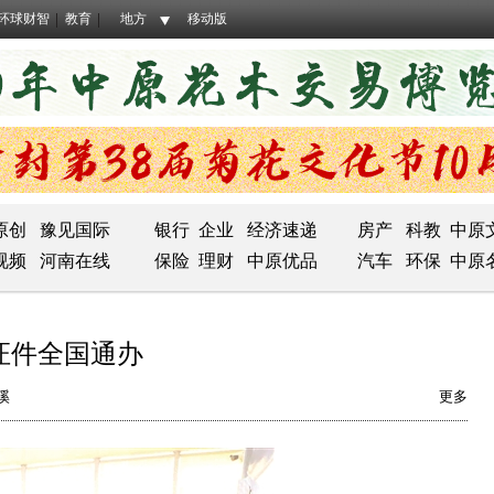
环球财智
教育
地方
移动版
原创
豫见国际
银行
企业
经济速递
房产
科教
中原
视频
河南在线
保险
理财
中原优品
汽车
环保
中原
证件全国通办
溪
更多