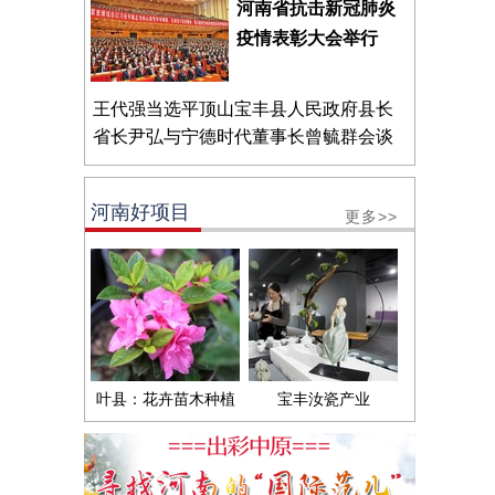
河南省抗击新冠肺炎
疫情表彰大会举行
王代强当选平顶山宝丰县人民政府县长
省长尹弘与宁德时代董事长曾毓群会谈
河南好项目
更多>>
叶县：花卉苗木种植
宝丰汝瓷产业