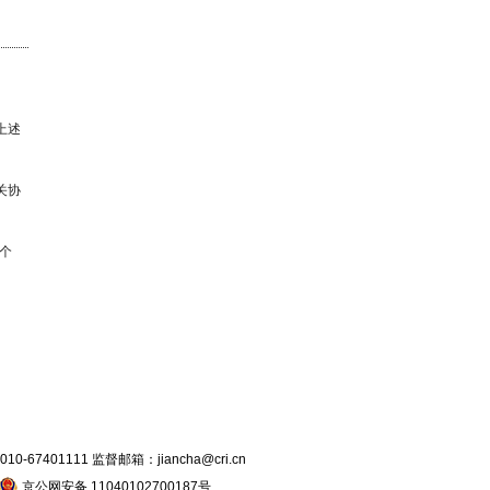
上述
关协
个
7401111 监督邮箱：jiancha@cri.cn
京公网安备 11040102700187号