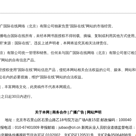
国广国际在线网络（北京）有限公司独家负责“国际在线”网站的市场经营。
广播电台国际在线所有，未经本网书面授权不得转载、摘编、复制或利用其他方式使用
“来源：国际在线”。违反上述声明者，本网将追究其相关法律责任。
北京）有限公司统一管理和销售。任何未与国广国际在线网络（北京）有限公司签订相
”网站的自有信息产品。
未经授权使用“国际在线“网站信息产品，侵犯本网站相关合法权益的公司、媒体、网站和
在内的必要措施，维护“国际在线”网站的合法权益。
息，丰富网络文化，此类稿件不代表本网观点。
之日起30日内进行。
关于本网
|
商务合作
|
广播广告
|
网站声明
地址：北京市石景山区石景山路乙18号院万达广场A座15层 邮政编码：100040
：010-67401009 举报邮箱：jubao@cri.cn 新闻从业人员职业道德监督电话：010-6
息网络传播视听节目许可证 0102002 京ICP证
120531
号
京ICP备05064898号