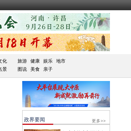
文化
旅游
健康
娱乐
地市
名景
图说
美食
亲子
政界要闻
更多>>