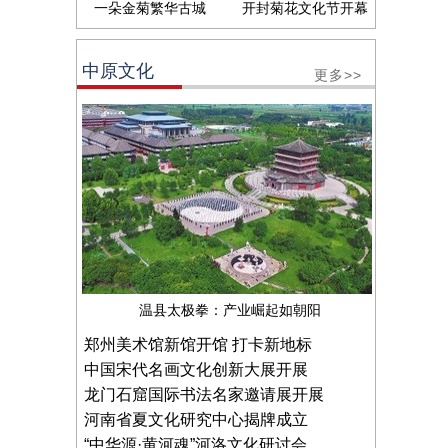
一朵金菊繁华古城
开封菊花文化节开幕
中原文化
更多>>
温县太极拳：产业崛起如朝阳
郑州美术馆新馆开馆 打卡新地标
中国宋代名画文化创新大展开展
龙门石窟国际书法名家邀请展开展
河南省夏文化研究中心揭牌成立
“中华源·黄河魂”河洛文化研讨会