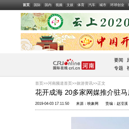
首页
国际
国内
视频
文娱
体育
汽车
城市
环球创业
要闻
专题
首页>>
河南频道首页>>
旅游资讯
>>正文
花开成海 20多家网媒推介驻
2019-04-03 17:11:50
来源：
映象网
责编：赵滢溪