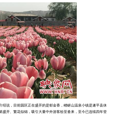
绍说，目前园区正在盛开的是郁金香，嵖岈山温泉小镇是遂平县休
第盛开、繁花似锦，吸引大量中外游客纷至沓来，至今已连续四年登