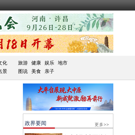
文化
旅游
健康
娱乐
地市
名景
图说
美食
亲子
政界要闻
更多>>