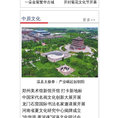
一朵金菊繁华古城
开封菊花文化节开幕
中原文化
更多>>
温县太极拳：产业崛起如朝阳
郑州美术馆新馆开馆 打卡新地标
中国宋代名画文化创新大展开展
龙门石窟国际书法名家邀请展开展
河南省夏文化研究中心揭牌成立
“中华源·黄河魂”河洛文化研讨会