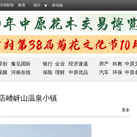
环球财智
教育
地方
移动版
原创
豫见国际
银行
企业
经济速递
房产
科教
中原
视频
河南在线
保险
理财
中原优品
汽车
环保
中原
马店嵖岈山温泉小镇
更多