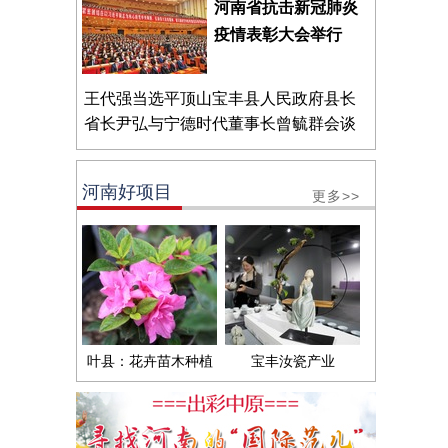
河南省抗击新冠肺炎
疫情表彰大会举行
王代强当选平顶山宝丰县人民政府县长
省长尹弘与宁德时代董事长曾毓群会谈
河南好项目
更多>>
叶县：花卉苗木种植
宝丰汝瓷产业