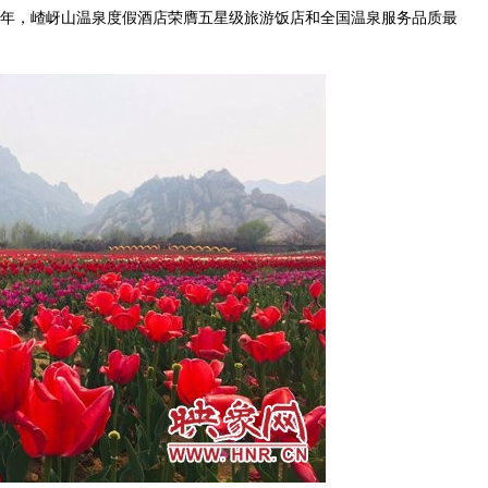
5年，嵖岈山温泉度假酒店荣膺五星级旅游饭店和全国温泉服务品质最