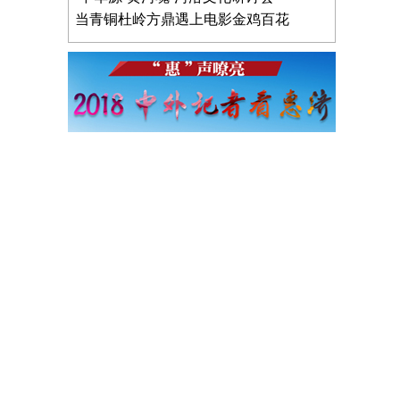
当青铜杜岭方鼎遇上电影金鸡百花