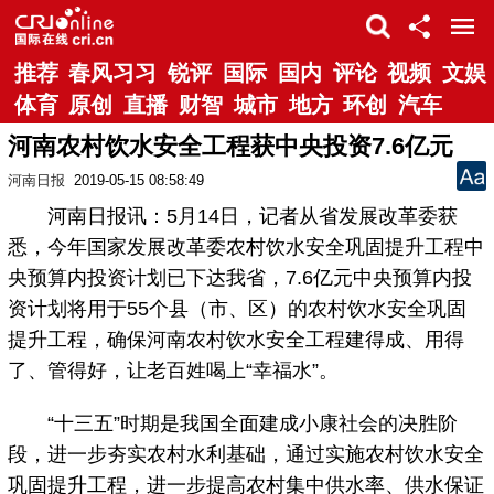
推荐
春风习习
锐评
国际
国内
评论
视频
文娱
体育
原创
直播
财智
城市
地方
环创
汽车
河南农村饮水安全工程获中央投资7.6亿元
河南日报
2019-05-15 08:58:49
河南日报讯：5月14日，记者从省发展改革委获
悉，今年国家发展改革委农村饮水安全巩固提升工程中
央预算内投资计划已下达我省，7.6亿元中央预算内投
资计划将用于55个县（市、区）的农村饮水安全巩固
提升工程，确保河南农村饮水安全工程建得成、用得
了、管得好，让老百姓喝上“幸福水”。
“十三五”时期是我国全面建成小康社会的决胜阶
段，进一步夯实农村水利基础，通过实施农村饮水安全
巩固提升工程，进一步提高农村集中供水率、供水保证