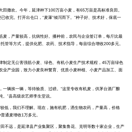
撒欢。今年，延津种下100万亩小麦，有65万亩是高标准良田。
已收完。打开出仓口，“麦瀑”倾泻而下。“种子好、技术好，保底一
。
麦，产量较高，抗病性好。播种前，农民与企业签订单，每斤比最
半托管等方式，提供化肥、农药、技术指导，每亩综合增收200多元。
制定无公害强筋小麦、绿色、有机小麦生产技术规程，45万亩绿色
农业产业园，致力小麦良种繁育、优质小麦种植、小麦产品加工、面
一辆挨一辆，等待验质、过磅。“这里专收有机麦，供茅台酒厂酿
多吨。”县高级农艺师李生堂说。
较低，我们不理解。现在，施有机肥，洒生物农药，产量高，价格
种普通麦增收1万多元。
麦田不远，是延津县产业集聚区，聚集鲁花、克明等数十家企业，生产