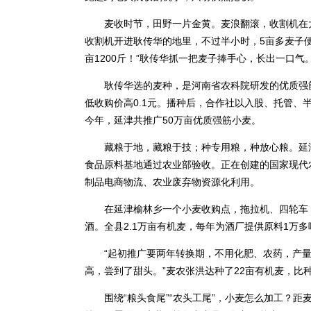
麦收时节，田野一片金黄。麦浪翻滚，收割机在大田
收割机开进耿传华的地里，不过半小时，5亩多麦子便
亩1200斤！”耿传华抓一把麦子捧手心，长出一口气
耿传华选的麦种，是河南省农科院研发的优质强筋
低收购价高0.1元。播种后，合作社以入股、托管、
今年，延津共推广50万亩优质强筋小麦。
藏粮于地，藏粮于技；种专用粮，种放心粮。延津
食品原料基地通过农业部验收。正在创建的国家现代
制品电商物流、农业废弃物资源化利用。
在延津榆林乡一个小麦收购点，拖拉机、四轮车，
酒。全县2.1万亩有机麦，每年为酒厂提供原料1万
“起初推广要两年转换期，不用化肥、农药，产量
高，尝到了甜头。”麦农张洪达种了22亩有机麦，比
围绕“粮头食尾”“农头工尾”，小麦怎么加工？距