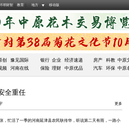
环球财智
教育
地方
移动版
原创
豫见国际
银行
企业
经济速递
房产
科教
中原
视频
河南在线
保险
理财
中原优品
汽车
环保
中原
安全重任
宇
更多
张，忙活了一季的河南延津县农民耿传华，听说第二天有雨，一路小