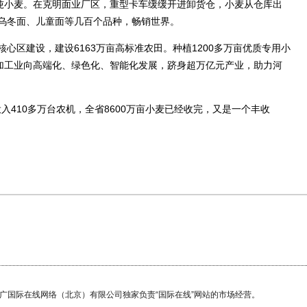
万吨小麦。在克明面业厂区，重型卡车缓缓开进卸货仓，小麦从仓库出
乌冬面、儿童面等几百个品种，畅销世界。
区建设，建设6163万亩高标准农田。种植1200多万亩优质专用小
品加工业向高端化、绿色化、智能化发展，跻身超万亿元产业，助力河
入410多万台农机，全省8600万亩小麦已经收完，又是一个丰收
国广国际在线网络（北京）有限公司独家负责“国际在线”网站的市场经营。