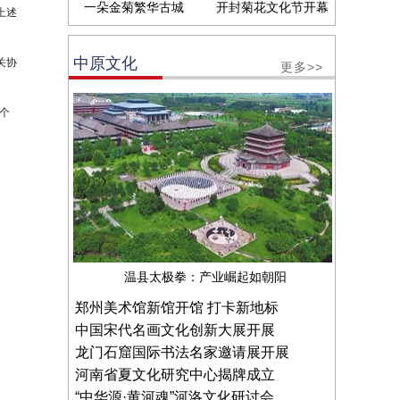
一朵金菊繁华古城
开封菊花文化节开幕
上述
中原文化
关协
更多>>
个
温县太极拳：产业崛起如朝阳
郑州美术馆新馆开馆 打卡新地标
中国宋代名画文化创新大展开展
龙门石窟国际书法名家邀请展开展
河南省夏文化研究中心揭牌成立
“中华源·黄河魂”河洛文化研讨会