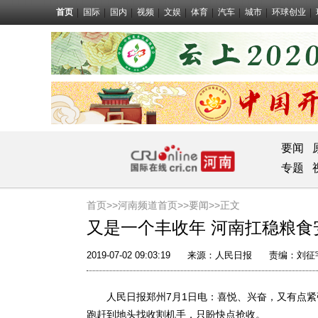
首页
国际
国内
视频
文娱
体育
汽车
城市
环球创业
要闻
专题
首页>>
河南频道首页>>
要闻
>>正文
又是一个丰收年 河南扛稳粮食
2019-07-02 09:03:19
来源：
人民日报
责编：刘征
人民日报郑州7月1日电：喜悦、兴奋，又有点紧
跑赶到地头找收割机手，只盼快点抢收。