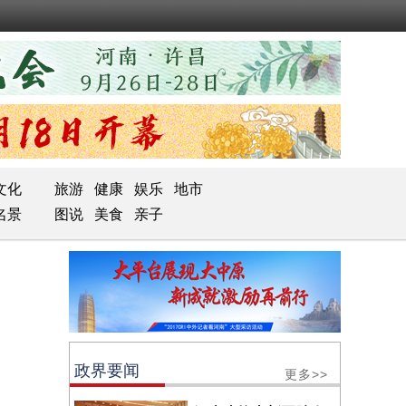
文化
旅游
健康
娱乐
地市
名景
图说
美食
亲子
政界要闻
更多>>