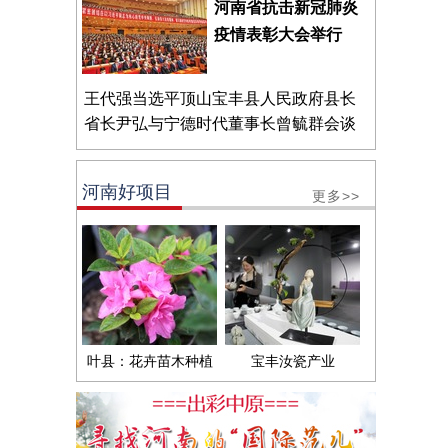
河南省抗击新冠肺炎
疫情表彰大会举行
王代强当选平顶山宝丰县人民政府县长
省长尹弘与宁德时代董事长曾毓群会谈
河南好项目
更多>>
叶县：花卉苗木种植
宝丰汝瓷产业