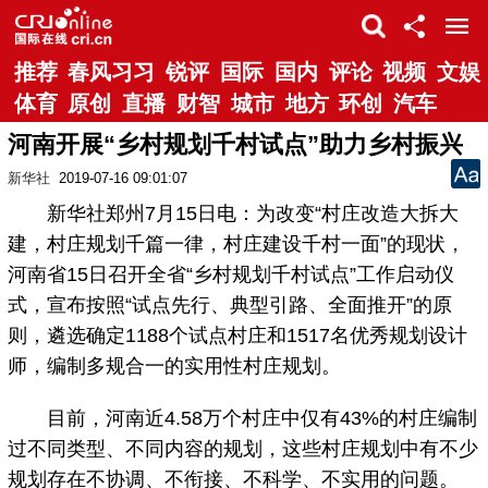
推荐
春风习习
锐评
国际
国内
评论
视频
文娱
体育
原创
直播
财智
城市
地方
环创
汽车
河南开展“乡村规划千村试点”助力乡村振兴
新华社
2019-07-16 09:01:07
新华社郑州7月15日电：为改变“村庄改造大拆大
建，村庄规划千篇一律，村庄建设千村一面”的现状，
河南省15日召开全省“乡村规划千村试点”工作启动仪
式，宣布按照“试点先行、典型引路、全面推开”的原
则，遴选确定1188个试点村庄和1517名优秀规划设计
师，编制多规合一的实用性村庄规划。
目前，河南近4.58万个村庄中仅有43%的村庄编制
过不同类型、不同内容的规划，这些村庄规划中有不少
规划存在不协调、不衔接、不科学、不实用的问题。