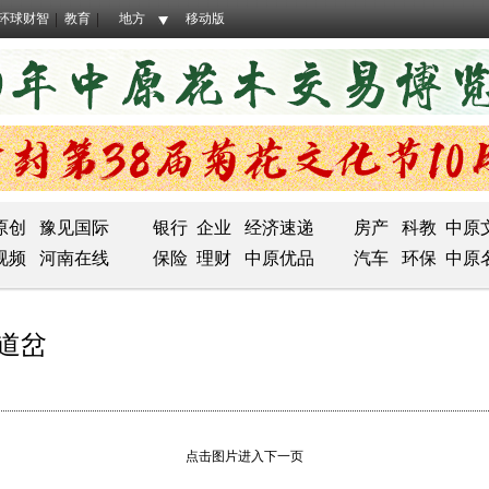
环球财智
教育
地方
移动版
原创
豫见国际
银行
企业
经济速递
房产
科教
中原
视频
河南在线
保险
理财
中原优品
汽车
环保
中原
组道岔
点击图片进入下一页