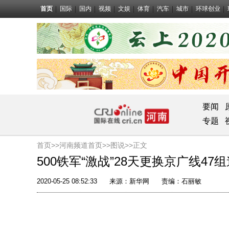
首页
国际
国内
视频
文娱
体育
汽车
城市
环球创业
要闻
专题
首页>>
河南频道首页>>
图说
>>正文
500铁军“激战”28天更换京广线47
2020-05-25 08:52:33
来源：
新华网
责编：石丽敏