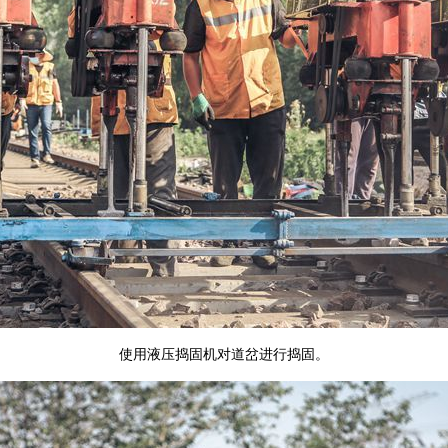
使用液压捣固机对道岔进行捣固。