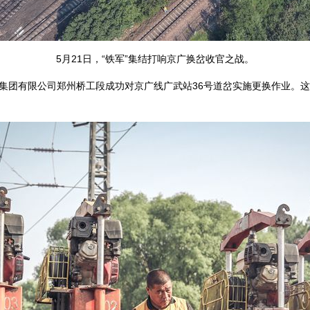
5月21日，“铁军”集结打响京广换岔收官之战。
局集团有限公司郑州桥工段成功对京广线广武站36号道岔实施更换作业。这