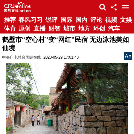
推荐
春风习习
锐评
国际
国内
评论
视频
文娱
体育
原创
直播
财智
城市
地方
环创
汽车
鹤壁市“空心村”变“网红”民宿 无边泳池美如
仙境
中央广电总台国际在线
2020-05-29 17:01:43