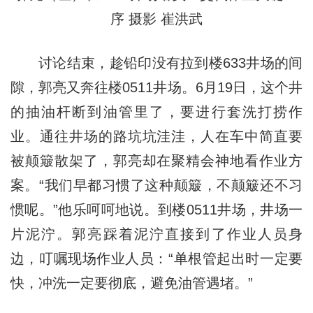
序 摄影 崔洪武
讨论结束，趁铅印没有拉到楼633井场的间
隙，郭亮又奔往楼0511井场。6月19日，这个井
的抽油杆断到油管里了，要进行套洗打捞作
业。通往井场的路坑坑洼洼，人在车中简直要
被颠簸散架了，郭亮却在聚精会神地看作业方
案。“我们早都习惯了这种颠簸，不颠簸还不习
惯呢。”他乐呵呵地说。到楼0511井场，井场一
片泥泞。郭亮踩着泥泞直接到了作业人员身
边，叮嘱现场作业人员：“单根管起出时一定要
快，冲洗一定要彻底，避免油管遇堵。”