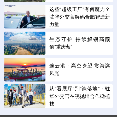
这些“超级工厂”有何魔力？
驻华外交官解码合肥智造新
力量
生态守护 持续解锁高颜
值“重庆蓝”
连云港：高空瞭望 赏海滨
风光
从“看展厅”到“谈落地”：驻
华外交官在皖抛出合作橄榄
枝