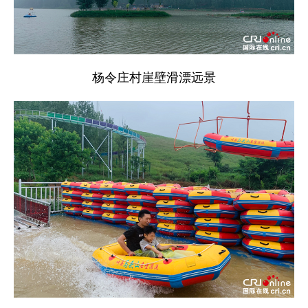
杨令庄村崖壁滑漂远景