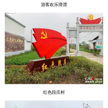
游客欢乐滑漂
红色段庄村