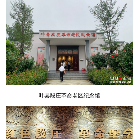
叶县段庄革命老区纪念馆