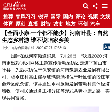
推荐
春风习习
锐评
国际
国内
评论
视频
文娱
体育
原创
直播
财智
城市
地方
环创
汽车
【全面小康·一个都不能少】河南叶县：自然
生态乡村游 谁不说咱家乡美
中央广电总台国际在线
2020-07-27 17:33:13
国际在线河南频道消息：7月26日，“决胜2020 河
南更出彩”系列网络主题宣传活动采访团走进平顶山市
叶县，先后探访位于保安镇的河南豫晨农业发展有限公
司、杨令庄村高山崖壁玻璃滑漂和位于叶邑镇的段庄革
命老区纪念馆。该县通过乡村旅游发展带动村集体经济
增收，使村民通过务工和分红等形式共奔小康之路，实
现共同富裕。