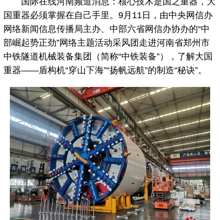
国际在线河南频道消息：核心技术是国之重器，大
国重器必须掌握在自己手里。9月11日，由中央网信办
网络新闻信息传播局主办、中部六省网信办协办的“中
部崛起势正劲”网络主题活动采风团走进河南省郑州市
中铁隧道机械装备集团（简称“中铁装备”），了解大国
重器——盾构机“穿山下海”“扬帆远航”的制造“秘诀”。