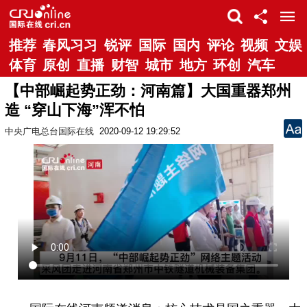
推荐
春风习习
锐评
国际
国内
评论
视频
文娱
体育
原创
直播
财智
城市
地方
环创
汽车
【中部崛起势正劲：河南篇】大国重器郑州
造 “穿山下海”浑不怕
中央广电总台国际在线
2020-09-12 19:29:52