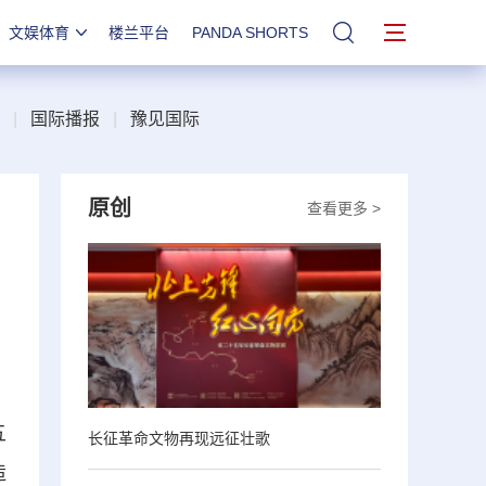
文娱体育
楼兰平台
PANDA SHORTS
站内搜索
|
国际播报
|
豫见国际
原创
查看更多 >
五
长征革命文物再现远征壮歌
造