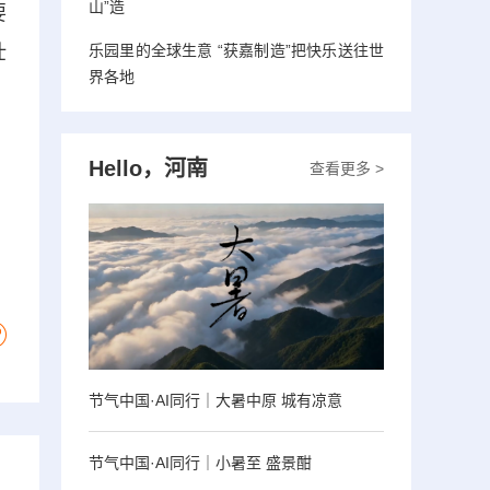
山”造
要
壮
乐园里的全球生意 “获嘉制造”把快乐送往世
界各地
，
Hello，河南
查看更多 >
节气中国·AI同行｜大暑中原 城有凉意
节气中国·AI同行｜小暑至 盛景酣