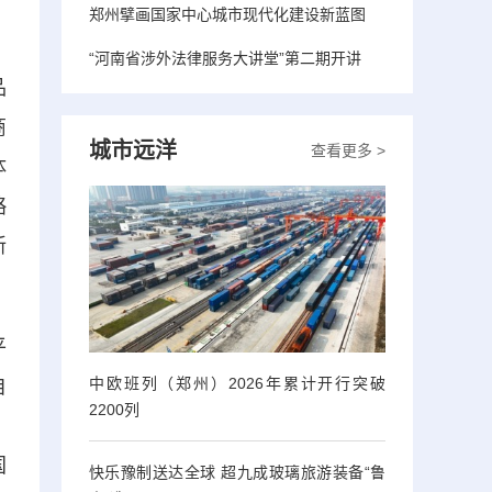
郑州擘画国家中心城市现代化建设新蓝图
“河南省涉外法律服务大讲堂”第二期开讲
品
商
城市远洋
查看更多 >
体
略
新
平
中欧班列（郑州）2026年累计开行突破
自
2200列
，
国
快乐豫制送达全球 超九成玻璃旅游装备“鲁