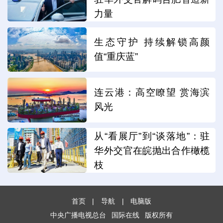
力量
生态守护 持续解锁高颜
值“重庆蓝”
连云港：高空瞭望 赏海滨
风光
从“看展厅”到“谈落地”：驻
华外交官在皖抛出合作橄榄
枝
首页
|
导航
|
电脑版
中央广播电视总台
国际在线
版权所有